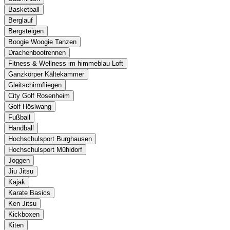
Basketball
Berglauf
Bergsteigen
Boogie Woogie Tanzen
Drachenbootrennen
Fitness & Wellness im himmeblau Loft
Ganzkörper Kältekammer
Gleitschirmfliegen
City Golf Rosenheim
Golf Höslwang
Fußball
Handball
Hochschulsport Burghausen
Hochschulsport Mühldorf
Joggen
Jiu Jitsu
Kajak
Karate Basics
Ken Jitsu
Kickboxen
Kiten