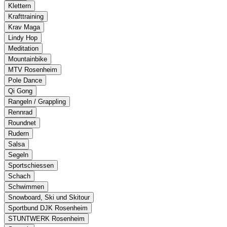
Klettern
Krafttraining
Krav Maga
Lindy Hop
Meditation
Mountainbike
MTV Rosenheim
Pole Dance
Qi Gong
Rangeln / Grappling
Rennrad
Roundnet
Rudern
Salsa
Segeln
Sportschiessen
Schach
Schwimmen
Snowboard, Ski und Skitour
Sportbund DJK Rosenheim
STUNTWERK Rosenheim