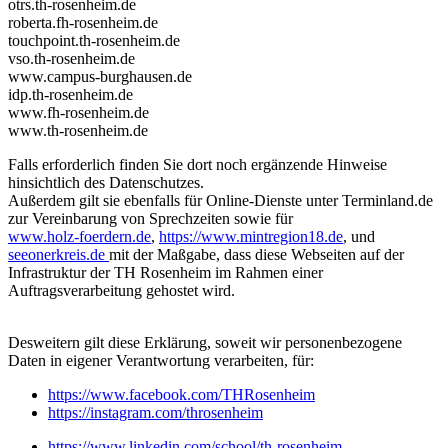
otrs.th-rosenheim.de
roberta.fh-rosenheim.de
touchpoint.th-rosenheim.de
vso.th-rosenheim.de
www.campus-burghausen.de
idp.th-rosenheim.de
www.fh-rosenheim.de
www.th-rosenheim.de
Falls erforderlich finden Sie dort noch ergänzende Hinweise
hinsichtlich des Datenschutzes.
Außerdem gilt sie ebenfalls für Online-Dienste unter Terminland.de
zur Vereinbarung von Sprechzeiten sowie für
www.holz-foerdern.de
,
https://www.mintregion18.de
, und
seeonerkreis.de
mit der Maßgabe, dass diese Webseiten auf der
Infrastruktur der TH Rosenheim im Rahmen einer
Auftragsverarbeitung gehostet wird.
Desweitern gilt diese Erklärung, soweit wir personenbezogene
Daten in eigener Verantwortung verarbeiten, für:
https://www.facebook.com/THRosenheim
https://instagram.com/throsenheim
https://www.linkedin.com/school/th-rosenheim