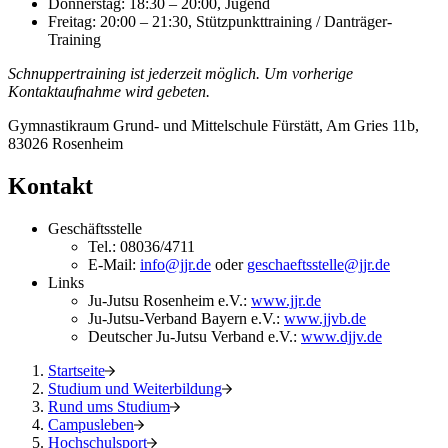
Donnerstag: 18:30 – 20:00, Jugend
Freitag: 20:00 – 21:30, Stützpunkttraining / Danträger-
Training
Schnuppertraining ist jederzeit möglich. Um vorherige
Kontaktaufnahme wird gebeten.
Gymnastikraum Grund- und Mittelschule Fürstätt, Am Gries 11b,
83026 Rosenheim
Kontakt
Geschäftsstelle
Tel.: 08036/4711
E-Mail:
info@jjr.de
oder
geschaeftsstelle@jjr.de
Links
Ju-Jutsu Rosenheim e.V.:
www.jjr.de
Ju-Jutsu-Verband Bayern e.V.:
www.jjvb.de
Deutscher Ju-Jutsu Verband e.V.:
www.djjv.de
Startseite
Studium und Weiterbildung
Rund ums Studium
Campusleben
Hochschulsport