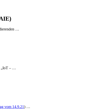
(AIE)
udierenden …
M „IoT – …
rag vom 14.9.21
) …