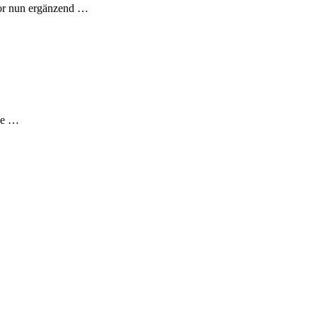
bor nun ergänzend …
die …