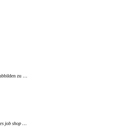
 abbilden zu …
des job shop …