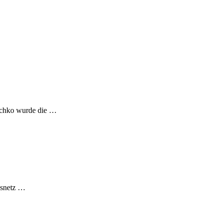
aschko wurde die …
usnetz …