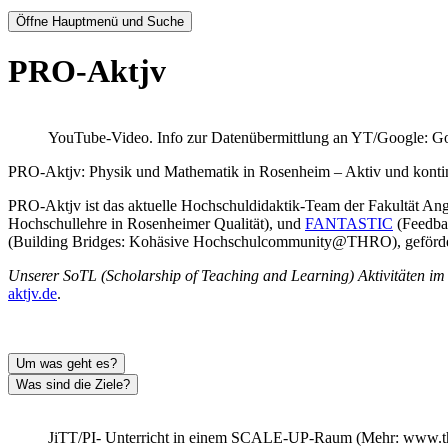
Öffne Hauptmenü und Suche
PRO-Aktjv
YouTube-Video. Info zur Datenübermittlung an YT/Google: Go
PRO-Aktjv: Physik und Mathematik in Rosenheim – Aktiv und kontinui
PRO-Aktjv ist das aktuelle Hochschuldidaktik-Team der Fakultät An
Hochschullehre in Rosenheimer Qualität), und
FANTASTIC
(Feedbac
(Building Bridges: Kohäsive Hochschulcommunity@THRO), geförde
Unserer SoTL (Scholarship of Teaching and Learning) Aktivitäten i
aktjv.de
.
Um was geht es?
Was sind die Ziele?
JiTT/PI- Unterricht in einem SCALE-UP-Raum (Mehr: www.th