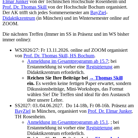
Elmar Junker
von der Technischen Hochschule Rosenheim und
Prof. Dr. Thomas Skill
von der Hochschule Bochum organisiert.
Der AK trifft sich jedes Sommersemester am
BayZiel
-
Didaktikzentrum
(in München) und im Wintersemester online auf
ZOOM.
Die nächsten Treffen (Immer im SS in Präsenz und im WS bisher
immer online):
WS2026/27: Fr 13.11.2026. online auf ZOOM organisiert
von
Prof. Dr. Thomas Skill, HS Bochum
.
Anmeldung im Gesamtprogramm ab 15.7
; bei
Erstanmeldung ist vorher eine
Registrierung
am
Didaktikzentrum erforderlich.
Reichen Sie Ihre Beiträge bei
→ Thomas Skill
ein.
Es werden keine fertigen Paper erwartet, sondern
Dikussionsbeiträge, Mini-Workshops, das Format
wählen Sie! Die Treffen sind ideal für den Austausch
über unsere Lehre.
SS2027: 03./04.06.2027. Do 14-18h, Fr 08-16h. Präsenz am
BayZiel
in München, organisiert von
Prof. Dr. Elmar Junker
,
TH Rosenheim.
Anmeldung im Gesamtprogramm ab 15.1
. ; bei
Erstanmeldung ist vorher eine
Registrierung
am
Didaktikzentrum erforderlich.