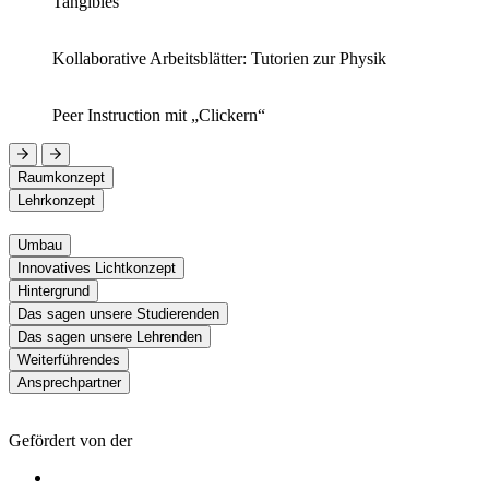
Tangibles
Kollaborative Arbeitsblätter: Tutorien zur Physik
Peer Instruction mit „Clickern“
Raumkonzept
Lehrkonzept
Umbau
Innovatives Lichtkonzept
Hintergrund
Das sagen unsere Studierenden
Das sagen unsere Lehrenden
Weiterführendes
Ansprechpartner
Gefördert von der