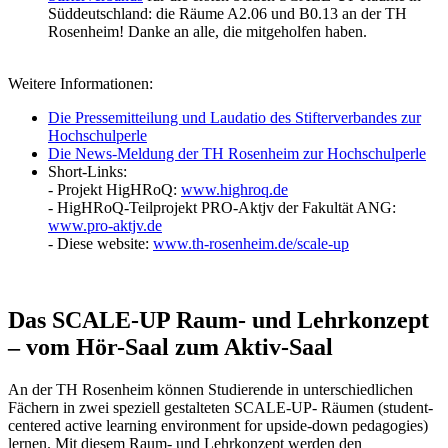
Süddeutschland: die Räume A2.06 und B0.13 an der TH
Rosenheim! Danke an alle, die mitgeholfen haben.
Weitere Informationen:
Die Pressemitteilung und Laudatio des Stifterverbandes zur
Hochschulperle
Die News-Meldung der TH Rosenheim zur Hochschulperle
Short-Links:
- Projekt HigHRoQ:
www.highroq.de
- HigHRoQ-Teilprojekt PRO-Aktjv der Fakultät ANG:
www.pro-aktjv.de
- Diese website:
www.th-rosenheim.de/scale-up
Das SCALE-UP Raum- und Lehrkonzept
– vom Hör-Saal zum Aktiv-Saal
An der TH Rosenheim können Studierende in unterschiedlichen
Fächern in zwei speziell gestalteten SCALE-UP- Räumen (student-
centered active learning environment for upside-down pedagogies)
lernen. Mit diesem Raum- und Lehrkonzept werden den