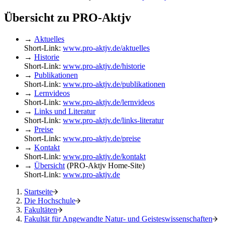
Übersicht zu PRO-Aktjv
→
Aktuelles
Short-Link:
www.pro-aktjv.de/aktuelles
→
Historie
Short-Link:
www.pro-aktjv.de/historie
→
Publikationen
Short-Link:
www.pro-aktjv.de/publikationen
→
Lernvideos
Short-Link:
www.pro-aktjv.de/lernvideos
→
Links und Literatur
Short-Link:
www.pro-aktjv.de/links-literatur
→
Preise
Short-Link:
www.pro-aktjv.de/preise
→
Kontakt
Short-Link:
www.pro-aktjv.de/kontakt
→
Übersicht
(PRO-Aktjv Home-Site)
Short-Link:
www.pro-aktjv.de
Startseite
Die Hochschule
Fakultäten
Fakultät für Angewandte Natur- und Geisteswissenschaften