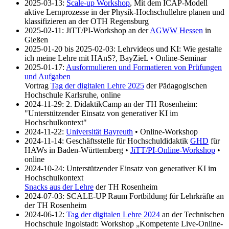
2025-03-13:
Scale-up Workshop
, Mit dem ICAP-Modell
aktive Lernprozesse in der Physik-Hochschullehre planen und
klassifizieren an der OTH Regensburg
2025-02-11: JiTT/PI-Workshop an der
AGWW Hessen
in
Gießen
2025-01-20 bis 2025-02-03: Lehrvideos und KI: Wie gestalte
ich meine Lehre mit HAnS?, BayZieL • Online-Seminar
2025-01-17:
Ausformulieren und Formatieren von Prüfungen
und Aufgaben
Vortrag
Tag der digitalen Lehre 2025
der Pädagogischen
Hochschule Karlsruhe, online
2024-11-29: 2. DidaktikCamp an der TH Rosenheim:
"Unterstützender Einsatz von generativer KI im
Hochschulkontext"
2024-11-22:
Universität Bayreuth
• Online-Workshop
2024-11-14: Geschäftsstelle für Hochschuldidaktik
GHD
für
HAWs in Baden-Württemberg •
JiTT/PI-Online-Workshop
•
online
2024-10-24: Unterstützender Einsatz von generativer KI im
Hochschulkontext
Snacks aus der Lehre
der TH Rosenheim
2024-07-03: SCALE-UP Raum Fortbildung für Lehrkräfte an
der TH Rosenheim
2024-06-12:
Tag der digitalen Lehre 2024
an der Technischen
Hochschule Ingolstadt: Workshop „Kompetente Live-Online-