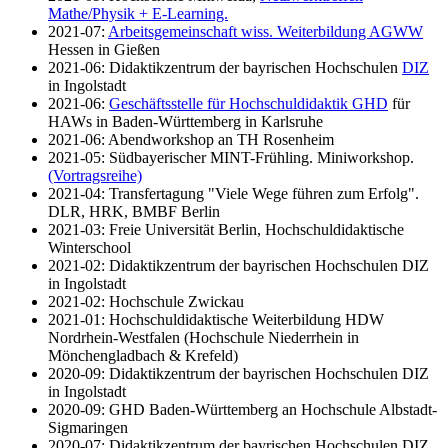
Mathe/Physik + E-Learning.
2021-07:
Arbeitsgemeinschaft wiss. Weiterbildung AGWW
Hessen in Gießen
2021-06: Didaktikzentrum der bayrischen Hochschulen
DIZ
in Ingolstadt
2021-06:
Geschäftsstelle für Hochschuldidaktik GHD
für
HAWs in Baden-Württemberg in Karlsruhe
2021-06: Abendworkshop an TH Rosenheim
2021-05: Südbayerischer MINT-Frühling. Miniworkshop.
(Vortragsreihe)
2021-04: Transfertagung "Viele Wege führen zum Erfolg".
DLR, HRK, BMBF Berlin
2021-03: Freie Universität Berlin, Hochschuldidaktische
Winterschool
2021-02: Didaktikzentrum der bayrischen Hochschulen DIZ
in Ingolstadt
2021-02: Hochschule Zwickau
2021-01: Hochschuldidaktische Weiterbildung HDW
Nordrhein-Westfalen (Hochschule Niederrhein in
Mönchengladbach & Krefeld)
2020-09: Didaktikzentrum der bayrischen Hochschulen DIZ
in Ingolstadt
2020-09: GHD Baden-Württemberg an Hochschule Albstadt-
Sigmaringen
2020-07: Didaktikzentrum der bayrischen Hochschulen DIZ