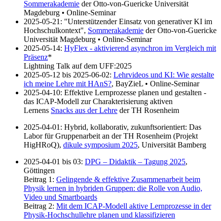
Sommerakademie
der Otto-von-Guericke Universität
Magdeburg • Online-Seminar
2025-05-21: "Unterstützender Einsatz von generativer KI im
Hochschulkontext",
Sommerakademie
der Otto-von-Guericke
Universität Magdeburg • Online-Seminar
2025-05-14:
HyFlex - aktivierend asynchron im Vergleich mit
Präsenz
*
Lightning Talk auf dem UFF:2025
2025-05-12 bis 2025-06-02:
Lehrvideos und KI: Wie gestalte
ich meine Lehre mit HAnS?
, BayZieL • Online-Seminar
2025-04-10: Effektive Lernprozesse planen und gestalten -
das ICAP-Modell zur Charakterisierung aktiven
Lernens
Snacks aus der Lehre
der TH Rosenheim
2025-04-01: Hybrid, kollaborativ, zukunftsorientiert: Das
Labor für Gruppenarbeit an der TH Rosenheim (Projekt
HigHRoQ),
dikule symposium 2025
, Universität Bamberg
2025-04-01 bis 03:
DPG – Didaktik – Tagung 2025
,
Göttingen
Beitrag 1:
Gelingende & effektive Zusammenarbeit beim
Physik lernen in hybriden Gruppen: die Rolle von Audio,
Video und Smartboards
Beitrag 2:
Mit dem ICAP-Modell aktive Lernprozesse in der
Physik-Hochschullehre planen und klassifizieren