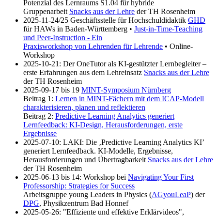
Potenzial des Lernraums S1.04 für hybride
Gruppenarbeit
Snacks aus der Lehre
der TH Rosenheim
2025-11-24/25 Geschäftsstelle für Hochschuldidaktik
GHD
für HAWs in Baden-Württemberg •
Just-in-Time-Teaching
und Peer-Instruction - Ein
Praxisworkshop von Lehrenden für Lehrende
• Online-
Workshop
2025-10-21: Der OneTutor als KI-gestützter Lernbegleiter –
erste Erfahrungen aus dem Lehreinsatz
Snacks aus der Lehre
der TH Rosenheim
2025-09-17 bis 19
MINT-Symposium Nürnberg
Beitrag 1:
Lernen in MINT-Fächern mit dem ICAP-Modell
charakterisieren, planen und reflektieren
Beitrag 2:
Predictive Learning Analytics generiert
Lernfeedback: KI-Design, Herausforderungen, erste
Ergebnisse
2025-07-10: LAKI: Die ‚Predictive Learning Analytics KI’
generiert Lernfeedback. KI-Modelle, Ergebnisse,
Herausforderungen und Übertragbarkeit
Snacks aus der Lehre
der TH Rosenheim
2025-06-13 bis 14: Workshop bei
Navigating Your First
Professorship: Strategies for Success
Arbeitsgruppe young Leaders in Physics (
AGyouLeaP
) der
DPG
, Physikzentrum Bad Honnef
2025-05-26: "Effiziente und effektive Erklärvideos",