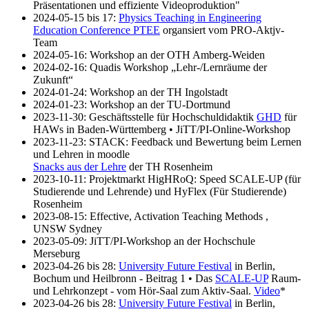
Präsentationen und effiziente Videoproduktion"
2024-05-15 bis 17:
Physics Teaching in Engineering
Education Conference PTEE
organsiert vom PRO-Aktjv-
Team
2024-05-16: Workshop an der OTH Amberg-Weiden
2024-02-16: Quadis Workshop „Lehr-/Lernräume der
Zukunft“
2024-01-24: Workshop an der TH Ingolstadt
2024-01-23: Workshop an der TU-Dortmund
2023-11-30: Geschäftsstelle für Hochschuldidaktik
GHD
für
HAWs in Baden-Württemberg • JiTT/PI-Online-Workshop
2023-11-23: STACK: Feedback und Bewertung beim Lernen
und Lehren in moodle
Snacks aus der Lehre
der TH Rosenheim
2023-10-11: Projektmarkt HigHRoQ: Speed SCALE-UP (für
Studierende und Lehrende) und HyFlex (Für Studierende)
Rosenheim
2023-08-15: Effective, Activation Teaching Methods ,
UNSW Sydney
2023-05-09: JiTT/PI-Workshop an der Hochschule
Merseburg
2023-04-26 bis 28:
University Future Festival
in Berlin,
Bochum und Heilbronn - Beitrag 1 • Das
SCALE-UP
Raum-
und Lehrkonzept - vom Hör-Saal zum Aktiv-Saal.
Video
*
2023-04-26 bis 28:
University Future Festival
in Berlin,