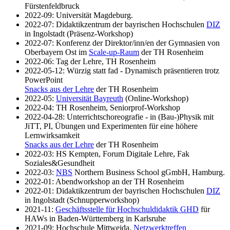
Fürstenfeldbruck
2022-09: Universität Magdeburg.
2022-07: Didaktikzentrum der bayrischen Hochschulen
DIZ
in Ingolstadt (Präsenz-Workshop)
2022-07: Konferenz der Direktor/inn/en der Gymnasien von
Oberbayern Ost im
Scale-up-Raum
der TH Rosenheim
2022-06: Tag der Lehre, TH Rosenheim
2022-05-12: Würzig statt fad - Dynamisch präsentieren trotz
PowerPoint
Snacks aus der Lehre
der TH Rosenheim
2022-05:
Universität Bayreuth
(Online-Workshop)
2022-04: TH Rosenheim, Seniorprof-Workshop
2022-04-28: Unterrichtschoreografie - in (Bau-)Physik mit
JiTT, PI, Übungen und Experimenten für eine höhere
Lernwirksamkeit
Snacks aus der Lehre
der TH Rosenheim
2022-03: HS Kempten, Forum Digitale Lehre, Fak
Soziales&Gesundheit
2022-03:
NBS
Northern Business School gGmbH, Hamburg.
2022-01: Abendworkshop an der TH Rosenheim
2022-01: Didaktikzentrum der bayrischen Hochschulen
DIZ
in Ingolstadt (Schnupperworkshop)
2021-11:
Geschäftsstelle für Hochschuldidaktik GHD
für
HAWs in Baden-Württemberg in Karlsruhe
2021-09: Hochschule Mittweida,
Netzwerktreffen