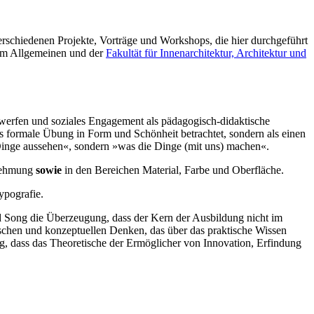
rschiedenen Projekte, Vorträge und Workshops, die hier durchgeführt
e im Allgemeinen und der
Fakultät für Innenarchitektur, Architektur und
 werfen und soziales Engagement als pädagogisch-didaktische
ls formale Übung in Form und Schönheit betrachtet, sondern als einen
e Dinge aussehen«, sondern »was die Dinge (mit uns) machen«.
rnehmung
sowie
in den Bereichen Material, Farbe und Oberfläche.
ypografie.
nd Song die Überzeugung, dass der Kern der Ausbildung nicht im
ischen und konzeptuellen Denken, das über das praktische Wissen
g, dass das Theoretische der Ermöglicher von Innovation, Erfindung