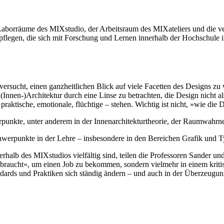
 Laborräume des MIXstudio, der Arbeitsraum des MIXateliers und die ve
d pflegen, die sich mit Forschung und Lernen innerhalb der Hochschul
sucht, einen ganzheitlichen Blick auf viele Facetten des Designs zu
(Innen-)Architektur durch eine Linse zu betrachten, die Design nicht a
raktische, emotionale, flüchtige – stehen. Wichtig ist nicht, »wie di
rpunkte, unter anderem in der Innenarchitekturtheorie, der Raumwah
chwerpunkte in der Lehre – insbesondere in den Bereichen Grafik und T
halb des MIXstudios vielfältig sind, teilen die Professoren Sander u
 »braucht«, um einen Job zu bekommen, sondern vielmehr in einem krit
ndards und Praktiken sich ständig ändern – und auch in der Überzeugun