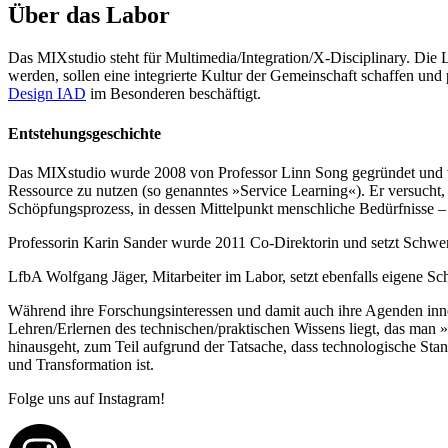
Über das Labor
Das MIXstudio steht für Multimedia/Integration/X-Disciplinary. Die
werden, sollen eine integrierte Kultur der Gemeinschaft schaffen un
Design IAD
im Besonderen beschäftigt.
Entstehungsgeschichte
Das MIXstudio wurde 2008 von Professor Linn Song gegründet und ver
Ressource zu nutzen (so genanntes »Service Learning«). Er versucht, 
Schöpfungsprozess, in dessen Mittelpunkt menschliche Bedürfnisse – p
Professorin Karin Sander wurde 2011 Co-Direktorin und setzt Schwe
LfbA Wolfgang Jäger, Mitarbeiter im Labor, setzt ebenfalls eigene S
Während ihre Forschungsinteressen und damit auch ihre Agenden inner
Lehren/Erlernen des technischen/praktischen Wissens liegt, das man
hinausgeht, zum Teil aufgrund der Tatsache, dass technologische Sta
und Transformation ist.
Folge uns auf Instagram!