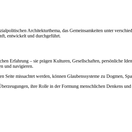
ozialpolitischen Architekturthema, das Gemeinsamkeiten unter verschie
t, entwickelt und durchgeführt.
en Erfahrung – sie prägen Kulturen, Gesellschaften, persönliche Ident
en und navigieren.
nderen Seite missachtet werden, können Glaubenssysteme zu Dogmen, S
berzeugungen, ihre Rolle in der Formung menschlichen Denkens und di