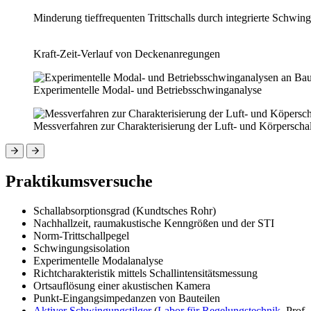
Minderung tieffrequenten Trittschalls durch integrierte Schw
Kraft-Zeit-Verlauf von Deckenanregungen
Experimentelle Modal- und Betriebsschwinganalyse
Messverfahren zur Charakterisierung der Luft- und Körperscha
Praktikumsversuche
Schallabsorptionsgrad (Kundtsches Rohr)
Nachhallzeit, raumakustische Kenngrößen und der STI
Norm-Trittschallpegel
Schwingungsisolation
Experimentelle Modalanalyse
Richtcharakteristik mittels Schallintensitätsmessung
Ortsauflösung einer akustischen Kamera
Punkt-Eingangsimpedanzen von Bauteilen
Aktiver Schwingungstilger
(
Labor für Regelungstechnik
, Prof.