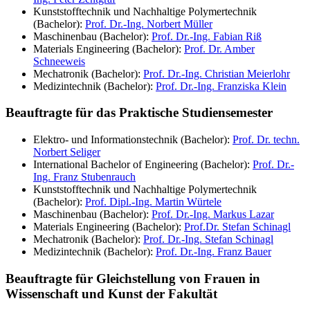
Kunststofftechnik und Nachhaltige Polymertechnik
(Bachelor):
Prof. Dr.-Ing. Norbert Müller
Maschinenbau (Bachelor):
Prof. Dr.-Ing. Fabian Riß
Materials Engineering (Bachelor):
Prof. Dr. Amber
Schneeweis
Mechatronik (Bachelor):
Prof. Dr.-Ing. Christian Meierlohr
Medizintechnik (Bachelor):
Prof. Dr.-Ing. Franziska Klein
Beauftragte für das Praktische Studiensemester
Elektro- und Informationstechnik (Bachelor):
Prof. Dr. techn.
Norbert Seliger
International Bachelor of Engineering (Bachelor):
Prof. Dr.-
Ing. Franz Stubenrauch
Kunststofftechnik und Nachhaltige Polymertechnik
(Bachelor):
Prof. Dipl.-Ing. Martin Würtele
Maschinenbau (Bachelor):
Prof. Dr.-Ing. Markus Lazar
Materials Engineering (Bachelor):
Prof.Dr. Stefan Schinagl
Mechatronik (Bachelor):
Prof. Dr.-Ing. Stefan Schinagl
Medizintechnik (Bachelor):
Prof. Dr.-Ing. Franz Bauer
Beauftragte für Gleichstellung von Frauen in
Wissenschaft und Kunst der Fakultät