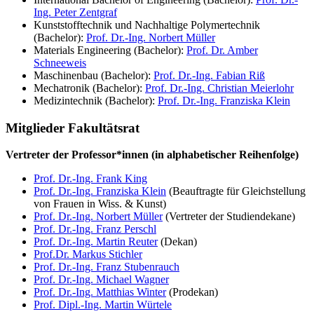
Ing. Peter Zentgraf
Kunststofftechnik und Nachhaltige Polymertechnik
(Bachelor):
Prof. Dr.-Ing. Norbert Müller
Materials Engineering (Bachelor):
Prof. Dr. Amber
Schneeweis
Maschinenbau (Bachelor):
Prof. Dr.-Ing. Fabian Riß
Mechatronik (Bachelor):
Prof. Dr.-Ing. Christian Meierlohr
Medizintechnik (Bachelor):
Prof. Dr.-Ing. Franziska Klein
Mitglieder Fakultätsrat
Vertreter der Professor*innen (in alphabetischer Reihenfolge)
Prof. Dr.-Ing. Frank King
Prof. Dr.-Ing. Franziska Klein
(Beauftragte für Gleichstellung
von Frauen in Wiss. & Kunst)
Prof. Dr.-Ing. Norbert Müller
(Vertreter der Studiendekane)
Prof. Dr.-Ing. Franz Perschl
Prof. Dr.-Ing. Martin Reuter
(Dekan)
Prof.Dr. Markus Stichler
Prof. Dr.-Ing. Franz Stubenrauch
Prof. Dr.-Ing. Michael Wagner
Prof. Dr.-Ing. Matthias Winter
(Prodekan)
Prof. Dipl.-Ing. Martin Würtele