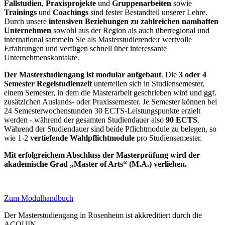
Fallstudien
,
Praxisprojekte
und
Gruppenarbeiten
sowie
Trainings
und
Coachings
sind fester Bestandteil unserer Lehre.
Durch unsere
intensiven Beziehungen zu zahlreichen namhaften
Unternehmen
sowohl aus der Region als auch überregional und
international sammeln Sie als Masterstudierende:r wertvolle
Erfahrungen und verfügen schnell über interessante
Unternehmenskontakte.
Der Masterstudiengang ist modular aufgebaut
. Die
3 oder 4
Semester Regelstudienzeit
unterteilen sich in Studiensemester,
einem Semester, in dem die Masterarbeit geschrieben wird und ggf.
zusätzlchen Auslands- oder Praxissemester. Je Semester können bei
24 Semesterwochenstunden 30 ECTS-Leistungspunkte erzielt
werden - während der gesamten Studiendauer also
90 ECTS
.
Während der Studiendauer sind beide Pflichtmodule zu belegen, so
wie 1-2
vertiefende Wahlpflichtmodule
pro Studiensemester.
Mit erfolgreichem Abschluss der Masterprüfung wird der
akademische Grad „Master of Arts“ (M.A.) verliehen.
Zum Modulhandbuch
Der Masterstudiengang in Rosenheim ist akkreditiert durch die
ACQUIN.