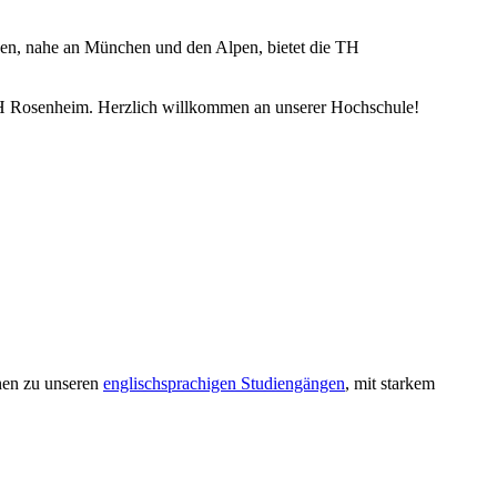
egen, nahe an München und den Alpen, bietet die TH
 TH Rosenheim. Herzlich willkommen an unserer Hochschule!
onen zu unseren
englischsprachigen Studiengängen
, mit starkem