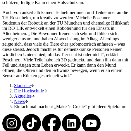
schützen, fertigte Kahn einen Halsschutz an.
Auch von außerhalb kamen Teilnehmerinnen und Teilnehmer an die
TH Rosenheim, um kreativ zu werden. Michelle Poschner,
Studentin der Robotik an der TU München und ehemalige Hilfskraft
im RO-LIP, entwickelt einen Roboterhund für den Einsatz in
Altenheimen. „Die Bewohner freuen sich sehr und fühlen sich
weniger einsam, und haben Abwechslung im Alltag. Allerdings
zeigte sich, dass viele die Tiere eher grobmotorisch anfassen – was
diese stresst. Jedoch macht es für demenzkranke Personen keinen
wirklichen Unterschied, ob das Tier echt ist oder nicht“, erklärt
Poschner. „Viele Teile habe ich 3D gedruckt, und dann ihn dann mit
Fell und Augen zum Leben erweckt. Er kann dann den Mund
öffnen, die Ohren und den Schwanz bewegen, wenn er an einem
Sensor am Rücken gestreichelt wird.“
Startseite
Die Hochschule
Aktuelles
News
Einfach mal machen: „Make ’n Create“ gibt Ideen Spielraum