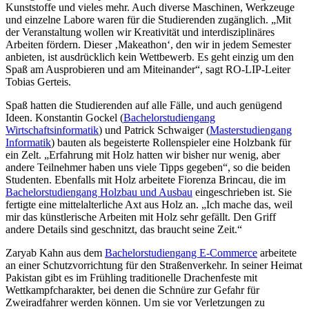
Kunststoffe und vieles mehr. Auch diverse Maschinen, Werkzeuge
und einzelne Labore waren für die Studierenden zugänglich. „Mit
der Veranstaltung wollen wir Kreativität und interdisziplinäres
Arbeiten fördern. Dieser ‚Makeathon‘, den wir in jedem Semester
anbieten, ist ausdrücklich kein Wettbewerb. Es geht einzig um den
Spaß am Ausprobieren und am Miteinander“, sagt RO-LIP-Leiter
Tobias Gerteis.
Spaß hatten die Studierenden auf alle Fälle, und auch genügend
Ideen. Konstantin Gockel (
Bachelorstudiengang
Wirtschaftsinformatik
) und Patrick Schwaiger (
Masterstudiengang
Informatik
) bauten als begeisterte Rollenspieler eine Holzbank für
ein Zelt. „Erfahrung mit Holz hatten wir bisher nur wenig, aber
andere Teilnehmer haben uns viele Tipps gegeben“, so die beiden
Studenten. Ebenfalls mit Holz arbeitete Fiorenza Brincau, die im
Bachelorstudiengang Holzbau und Ausbau
eingeschrieben ist. Sie
fertigte eine mittelalterliche Axt aus Holz an. „Ich mache das, weil
mir das künstlerische Arbeiten mit Holz sehr gefällt. Den Griff
andere Details sind geschnitzt, das braucht seine Zeit.“
Zaryab Kahn aus dem
Bachelorstudiengang E-Commerce
arbeitete
an einer Schutzvorrichtung für den Straßenverkehr. In seiner Heimat
Pakistan gibt es im Frühling traditionelle Drachenfeste mit
Wettkampfcharakter, bei denen die Schnüre zur Gefahr für
Zweiradfahrer werden können. Um sie vor Verletzungen zu