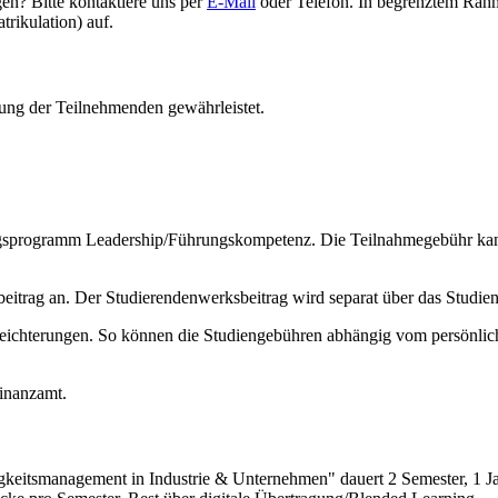
gen? Bitte kontaktiere uns per
E-Mail
oder Telefon. In begrenztem Rahm
rikulation) auf.
uung der Teilnehmenden gewährleistet.
ngsprogramm Leadership/Führungskompetenz. Die Teilnahmegebühr kann i
beitrag an. Der Studierendenwerksbeitrag wird separat über das Studie
erleichterungen. So können die Studiengebühren abhängig vom persönlich
Finanzamt.
keitsmanagement in Industrie & Unternehmen" dauert 2 Semester, 1 J