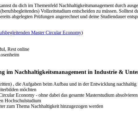
 kannst du dich im Themenfeld Nachhaltigkeitsmanagement durch aus
in (berufsbegleitendes) Vollzeitstudium entscheiden zu müssen. Solltest
ereits abgelegten Prüfungen angerechnet und deine Studiendauer entsp
ufsbegleitenden Master Circular Economy
)
ul, Rest online
Rosenheim
dung im Nachhaltigkeitsmanagement in Industrie & Unt
hritten) , die Aufgaben beim Aufbau und in der Entwicklung nachhalt
iterbilden möchten
Circular Economy - ohne dabei das gesamte Masterstudium absolvieren
chen Hochschulstudium
erater zum Thema Nachhaltigkeit hinzugezogen werden