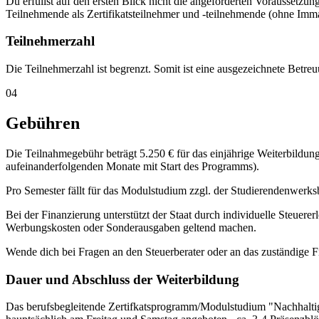
Du erfüllst auf den ersten Blick nicht die angeforderten Voraussetzun
Teilnehmende als Zertifikatsteilnehmer und -teilnehmende (ohne Immat
Teilnehmerzahl
Die Teilnehmerzahl ist begrenzt. Somit ist eine ausgezeichnete Betre
04
Gebühren
Die Teilnahmegebühr beträgt 5.250 € für das einjährige Weiterbildu
aufeinanderfolgenden Monate mit Start des Programms).
Pro Semester fällt für das Modulstudium zzgl. der Studierendenwerks
Bei der Finanzierung unterstützt der Staat durch individuelle Steuer
Werbungskosten oder Sonderausgaben geltend machen.
Wende dich bei Fragen an den Steuerberater oder an das zuständige 
Dauer und Abschluss der Weiterbildung
Das berufsbegleitende Zertifkatsprogramm/Modulstudium "Nachhaltig