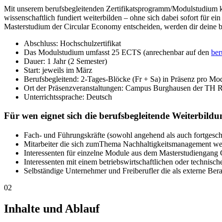
Mit unserem berufsbegleitenden Zertifikatsprogramm/Modulstudium
wissenschaftlich fundiert weiterbilden – ohne sich dabei sofort für e
Masterstudium der Circular Economy entscheiden, werden dir deine b
Abschluss: Hochschulzertifikat
Das Modulstudium umfasst 25 ECTS (anrechenbar auf den
ber
Dauer: 1 Jahr (2 Semester)
Start: jeweils im März
Berufsbegleitend: 2-Tages-Blöcke (Fr + Sa) in Präsenz pro Mod
Ort der Präsenzveranstaltungen: Campus Burghausen der TH 
Unterrichtssprache: Deutsch
Für wen eignet sich die berufsbegleitende Weiterbil
Fach- und Führungskräfte (sowohl angehend als auch fortgesc
Mitarbeiter die sich zumThema Nachhaltigkeitsmanagement we
Interessenten für einzelne Module aus dem Masterstudiengang 
Interessenten mit einem betriebswirtschaftlichen oder technis
Selbständige Unternehmer und Freiberufler die als externe B
02
Inhalte und Ablauf