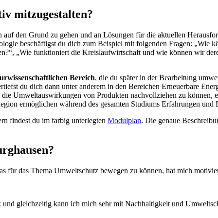
tiv mitzugestalten?
en auf den Grund zu gehen und an Lösungen für die aktuellen Herausf
ie beschäftigst du dich zum Beispiel mit folgenden Fragen: „Wie könn
en?“, „Wie funktioniert die Kreislaufwirtschaft und wie können wir 
rwissenschaftlichen Bereich
, die du später in der Bearbeitung um
rtiefst du dich dann unter anderem in den Bereichen Erneuerbare Ene
die Umweltauswirkungen von Produkten nachvollziehen zu können, ers
Region ermöglichen während des gesamten Studiums Erfahrungen und Ei
n findest du im farbig unterlegten
Modulplan
. Die genaue Beschreibu
urghausen?
as für das Thema Umweltschutz bewegen zu können, hat mich motiviert
 und gleichzeitig kann ich mich sehr mit Nachhaltigkeit und Umweltsch