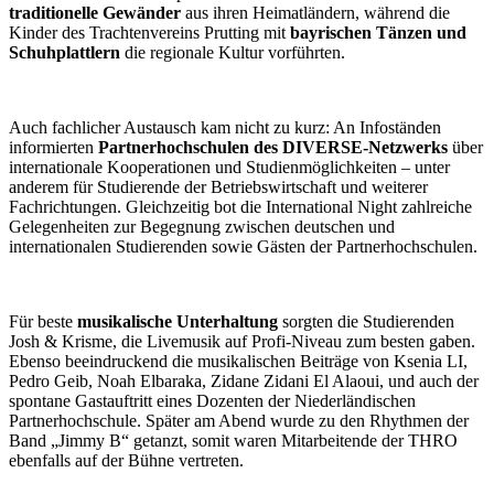
traditionelle Gewänder
aus ihren Heimatländern, während die
Kinder des Trachtenvereins Prutting mit
bayrischen Tänzen und
Schuhplattlern
die regionale Kultur vorführten.
Auch fachlicher Austausch kam nicht zu kurz: An Infoständen
informierten
Partnerhochschulen des DIVERSE-Netzwerks
über
internationale Kooperationen und Studienmöglichkeiten – unter
anderem für Studierende der Betriebswirtschaft und weiterer
Fachrichtungen. Gleichzeitig bot die International Night zahlreiche
Gelegenheiten zur Begegnung zwischen deutschen und
internationalen Studierenden sowie Gästen der Partnerhochschulen.
Für beste
musikalische Unterhaltung
sorgten die Studierenden
Josh & Krisme, die Livemusik auf Profi-Niveau zum besten gaben.
Ebenso beeindruckend die musikalischen Beiträge von Ksenia LI,
Pedro Geib, Noah Elbaraka, Zidane Zidani El Alaoui, und auch der
spontane Gastauftritt eines Dozenten der Niederländischen
Partnerhochschule. Später am Abend wurde zu den Rhythmen der
Band „Jimmy B“ getanzt, somit waren Mitarbeitende der THRO
ebenfalls auf der Bühne vertreten.