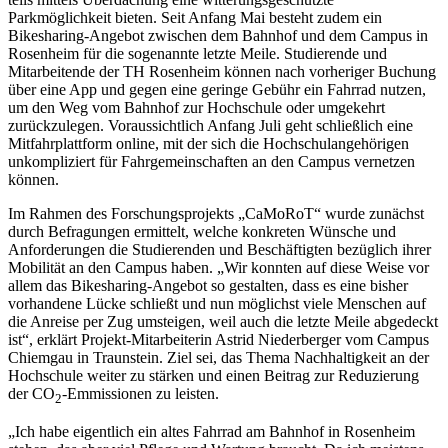
Parkmöglichkeit bieten. Seit Anfang Mai besteht zudem ein
Bikesharing-Angebot zwischen dem Bahnhof und dem Campus in
Rosenheim für die sogenannte letzte Meile. Studierende und
Mitarbeitende der TH Rosenheim können nach vorheriger Buchung
über eine App und gegen eine geringe Gebühr ein Fahrrad nutzen,
um den Weg vom Bahnhof zur Hochschule oder umgekehrt
zurückzulegen. Voraussichtlich Anfang Juli geht schließlich eine
Mitfahrplattform online, mit der sich die Hochschulangehörigen
unkompliziert für Fahrgemeinschaften an den Campus vernetzen
können.
Im Rahmen des Forschungsprojekts „CaMoRoT“ wurde zunächst
durch Befragungen ermittelt, welche konkreten Wünsche und
Anforderungen die Studierenden und Beschäftigten bezüglich ihrer
Mobilität an den Campus haben. „Wir konnten auf diese Weise vor
allem das Bikesharing-Angebot so gestalten, dass es eine bisher
vorhandene Lücke schließt und nun möglichst viele Menschen auf
die Anreise per Zug umsteigen, weil auch die letzte Meile abgedeckt
ist“, erklärt Projekt-Mitarbeiterin Astrid Niederberger vom Campus
Chiemgau in Traunstein. Ziel sei, das Thema Nachhaltigkeit an der
Hochschule weiter zu stärken und einen Beitrag zur Reduzierung
der CO
-Emmissionen zu leisten.
2
„Ich habe eigentlich ein altes Fahrrad am Bahnhof in Rosenheim