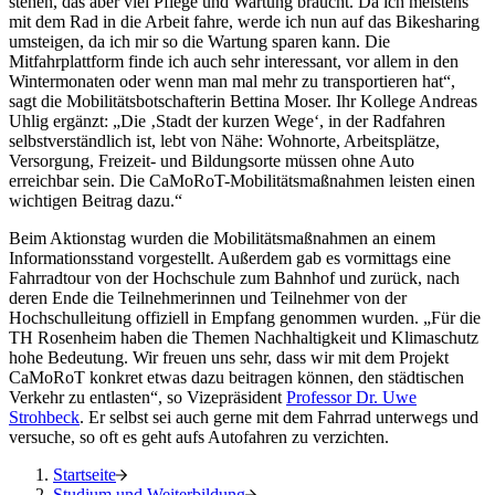
stehen, das aber viel Pflege und Wartung braucht. Da ich meistens
mit dem Rad in die Arbeit fahre, werde ich nun auf das Bikesharing
umsteigen, da ich mir so die Wartung sparen kann. Die
Mitfahrplattform finde ich auch sehr interessant, vor allem in den
Wintermonaten oder wenn man mal mehr zu transportieren hat“,
sagt die Mobilitätsbotschafterin Bettina Moser. Ihr Kollege Andreas
Uhlig ergänzt: „Die ‚Stadt der kurzen Wege‘, in der Radfahren
selbstverständlich ist, lebt von Nähe: Wohnorte, Arbeitsplätze,
Versorgung, Freizeit- und Bildungsorte müssen ohne Auto
erreichbar sein. Die CaMoRoT-Mobilitätsmaßnahmen leisten einen
wichtigen Beitrag dazu.“
Beim Aktionstag wurden die Mobilitätsmaßnahmen an einem
Informationsstand vorgestellt. Außerdem gab es vormittags eine
Fahrradtour von der Hochschule zum Bahnhof und zurück, nach
deren Ende die Teilnehmerinnen und Teilnehmer von der
Hochschulleitung offiziell in Empfang genommen wurden. „Für die
TH Rosenheim haben die Themen Nachhaltigkeit und Klimaschutz
hohe Bedeutung. Wir freuen uns sehr, dass wir mit dem Projekt
CaMoRoT konkret etwas dazu beitragen können, den städtischen
Verkehr zu entlasten“, so Vizepräsident
Professor Dr. Uwe
Strohbeck
. Er selbst sei auch gerne mit dem Fahrrad unterwegs und
versuche, so oft es geht aufs Autofahren zu verzichten.
Startseite
Studium und Weiterbildung