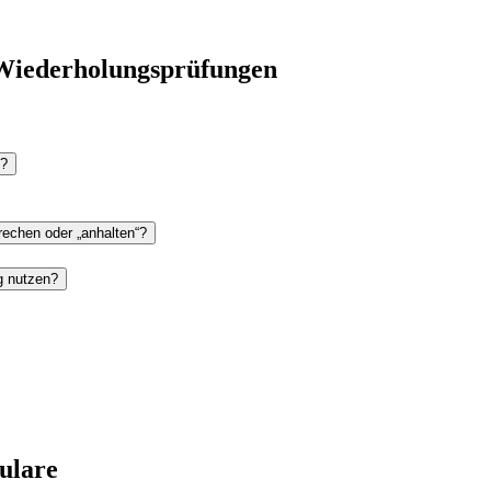
 Wiederholungsprüfungen
n?
rechen oder „anhalten“?
g nutzen?
ulare