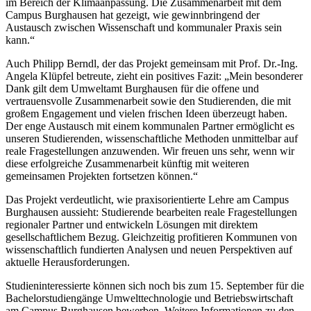
im Bereich der Klimaanpassung. Die Zusammenarbeit mit dem
Campus Burghausen hat gezeigt, wie gewinnbringend der
Austausch zwischen Wissenschaft und kommunaler Praxis sein
kann.“
Auch Philipp Berndl, der das Projekt gemeinsam mit Prof. Dr.-Ing.
Angela Klüpfel betreute, zieht ein positives Fazit: „Mein besonderer
Dank gilt dem Umweltamt Burghausen für die offene und
vertrauensvolle Zusammenarbeit sowie den Studierenden, die mit
großem Engagement und vielen frischen Ideen überzeugt haben.
Der enge Austausch mit einem kommunalen Partner ermöglicht es
unseren Studierenden, wissenschaftliche Methoden unmittelbar auf
reale Fragestellungen anzuwenden. Wir freuen uns sehr, wenn wir
diese erfolgreiche Zusammenarbeit künftig mit weiteren
gemeinsamen Projekten fortsetzen können.“
Das Projekt verdeutlicht, wie praxisorientierte Lehre am Campus
Burghausen aussieht: Studierende bearbeiten reale Fragestellungen
regionaler Partner und entwickeln Lösungen mit direktem
gesellschaftlichem Bezug. Gleichzeitig profitieren Kommunen von
wissenschaftlich fundierten Analysen und neuen Perspektiven auf
aktuelle Herausforderungen.
Studieninteressierte können sich noch bis zum 15. September für die
Bachelorstudiengänge Umwelttechnologie und Betriebswirtschaft
am Campus Burghausen bewerben. Weitere Informationen zu den