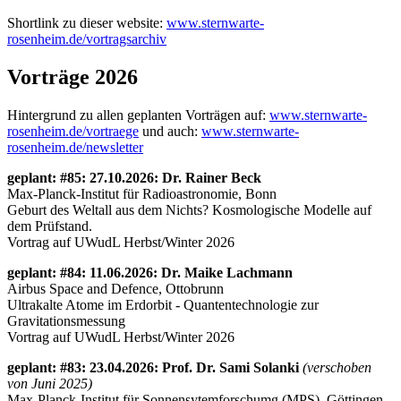
Shortlink zu dieser website:
www.sternwarte-
rosenheim.de/vortragsarchiv
Vorträge 2026
Hintergrund zu allen geplanten Vorträgen auf:
www.sternwarte-
rosenheim.de/vortraege
und auch:
www.sternwarte-
rosenheim.de/newsletter
geplant: #85: 27.10.2026: Dr. Rainer Beck
Max-Planck-Institut für Radioastronomie, Bonn
Geburt des Weltall aus dem Nichts? Kosmologische Modelle auf
dem Prüfstand.
Vortrag auf UWudL Herbst/Winter 2026
geplant: #84: 11.06.2026: Dr. Maike Lachmann
Airbus Space and Defence, Ottobrunn
Ultrakalte Atome im Erdorbit - Quantentechnologie zur
Gravitationsmessung
Vortrag auf UWudL Herbst/Winter 2026
geplant: #83: 23.04.2026: Prof. Dr. Sami Solanki
(verschoben
von Juni 2025)
Max-Planck-Institut für Sonnensytemforschumg (MPS), Göttingen