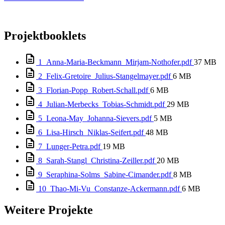
Projektbooklets
1_Anna-Maria-Beckmann_Mirjam-Nothofer.pdf
37 MB
2_Felix-Gretoire_Julius-Stangelmayer.pdf
6 MB
3_Florian-Popp_Robert-Schall.pdf
6 MB
4_Julian-Merbecks_Tobias-Schmidt.pdf
29 MB
5_Leona-May_Johanna-Sievers.pdf
5 MB
6_Lisa-Hirsch_Niklas-Seifert.pdf
48 MB
7_Lunger-Petra.pdf
19 MB
8_Sarah-Stangl_Christina-Zeiller.pdf
20 MB
9_Seraphina-Solms_Sabine-Cimander.pdf
8 MB
10_Thao-Mi-Vu_Constanze-Ackermann.pdf
6 MB
Weitere Projekte