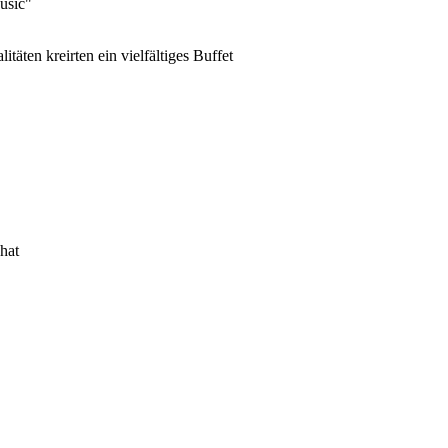
usic"
täten kreirten ein vielfältiges Buffet
 hat