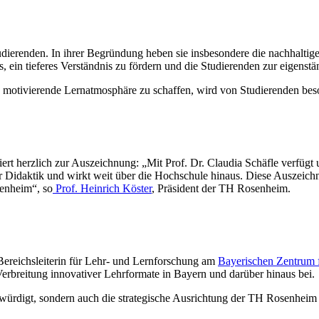
udierenden. In ihrer Begründung heben sie insbesondere die nachhaltige
 ein tieferes Verständnis zu fördern und die Studierenden zur eigenst
e motivierende Lernatmosphäre zu schaffen, wird von Studierenden bes
t herzlich zur Auszeichnung: „Mit Prof. Dr. Claudia Schäfle verfügt u
r Didaktik und wirkt weit über die Hochschule hinaus. Diese Auszeich
senheim“, so
Prof. Heinrich Köster
, Präsident der TH Rosenheim.
e Bereichsleiterin für Lehr- und Lernforschung am
Bayerischen Zentrum f
Verbreitung innovativer Lehrformate in Bayern und darüber hinaus bei.
ürdigt, sondern auch die strategische Ausrichtung der TH Rosenheim au