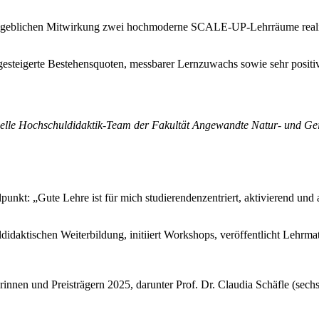
eblichen Mitwirkung zwei hochmoderne SCALE-UP-Lehrräume realisier
gesteigerte Bestehensquoten, messbarer Lernzuwachs sowie sehr positiv
uelle Hochschuldidaktik-Team der Fakultät Angewandte Natur- und Ge
lpunkt: „Gute Lehre ist für mich studierendenzentriert, aktivierend und 
didaktischen Weiterbildung, initiiert Workshops, veröffentlicht Lehrmate
rinnen und Preisträgern 2025, darunter Prof. Dr. Claudia Schäfle (sec