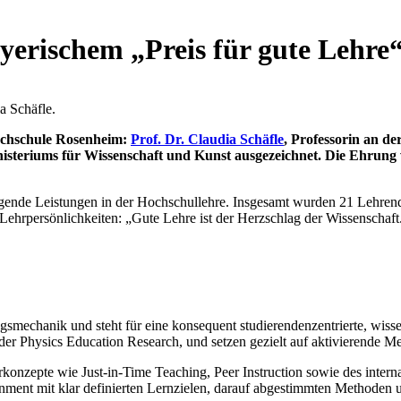
ayerischem „Preis für gute Lehre
a Schäfle.
ochschule Rosenheim:
Prof. Dr. Claudia Schäfle
, Professorin an de
nisteriums für Wissenschaft und Kunst ausgezeichnet. Die Ehrun
ragende Leistungen in der Hochschullehre. Insgesamt wurden 21 Lehren
Lehrpersönlichkeiten: „Gute Lehre ist der Herzschlag der Wissenschaft
smechanik und steht für eine konsequent studierendenzentrierte, wissen
er Physics Education Research, und setzen gezielt auf aktivierende M
rkonzepte wie Just-in-Time Teaching, Peer Instruction sowie des internat
nment mit klar definierten Lernzielen, darauf abgestimmten Methoden 