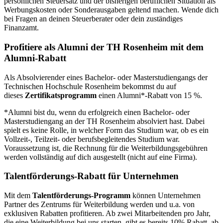
persönlichen Steuersatz und der bisherigen beruflichen Situation als
Werbungskosten oder Sonderausgaben geltend machen. Wende dich
bei Fragen an deinen Steuerberater oder dein zuständiges
Finanzamt.
Profitiere als Alumni der TH Rosenheim mit dem
Alumni-Rabatt
Als Absolvierender eines Bachelor- oder Masterstudiengangs der
Technischen Hochschule Rosenheim bekommst du auf
dieses
Zertifikatsprogramm
einen Alumni*-Rabatt von 15 %.
*Alumni bist du, wenn du erfolgreich einen Bachelor- oder
Masterstudiengang an der TH Rosenheim absolviert hast. Dabei
spielt es keine Rolle, in welcher Form das Studium war, ob es ein
Vollzeit-, Teilzeit- oder berufsbegleitendes Studium war.
Voraussetzung ist, die Rechnung für die Weiterbildungsgebühren
werden vollständig auf dich ausgestellt (nicht auf eine Firma).
Talentförderungs-Rabatt für Unternehmen
Mit dem
Talentförderungs-Programm
können Unternehmen
Partner des Zentrums für Weiterbildung werden und u.a. von
exklusiven Rabatten profitieren. Ab zwei Mitarbeitenden pro Jahr,
die eine Weiterbildung bei uns starten, gibt es bereits 10% Rabatt, ab