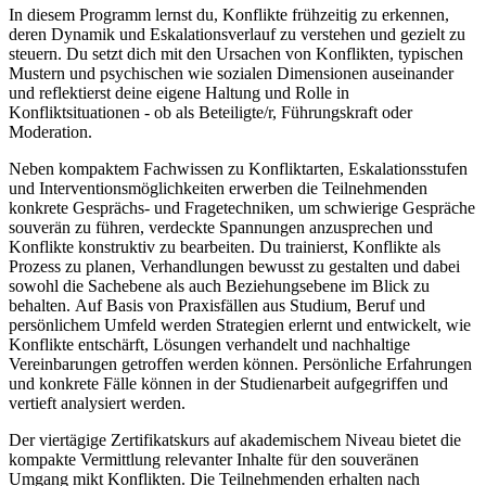
In diesem Programm lernst du, Konflikte frühzeitig zu erkennen,
deren Dynamik und Eskalationsverlauf zu verstehen und gezielt zu
steuern. Du setzt dich mit den Ursachen von Konflikten, typischen
Mustern und psychischen wie sozialen Dimensionen auseinander
und reflektierst deine eigene Haltung und Rolle in
Konfliktsituationen - ob als Beteiligte/r, Führungskraft oder
Moderation.
Neben kompaktem Fachwissen zu Konfliktarten, Eskalationsstufen
und Interventionsmöglichkeiten erwerben die Teilnehmenden
konkrete Gesprächs- und Fragetechniken, um schwierige Gespräche
souverän zu führen, verdeckte Spannungen anzusprechen und
Konflikte konstruktiv zu bearbeiten. Du trainierst, Konflikte als
Prozess zu planen, Verhandlungen bewusst zu gestalten und dabei
sowohl die Sachebene als auch Beziehungsebene im Blick zu
behalten. Auf Basis von Praxisfällen aus Studium, Beruf und
persönlichem Umfeld werden Strategien erlernt und entwickelt, wie
Konflikte entschärft, Lösungen verhandelt und nachhaltige
Vereinbarungen getroffen werden können. Persönliche Erfahrungen
und konkrete Fälle können in der Studienarbeit aufgegriffen und
vertieft analysiert werden.
Der viertägige Zertifikatskurs auf akademischem Niveau bietet die
kompakte Vermittlung relevanter Inhalte für den souveränen
Umgang mikt Konflikten. Die Teilnehmenden erhalten nach