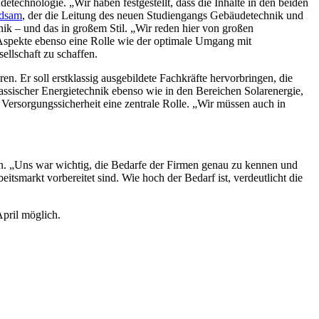
echnologie. „Wir haben festgestellt, dass die Inhalte in den beiden
edsam
, der die Leitung des neuen Studiengangs Gebäudetechnik und
k – und das in großem Stil. „Wir reden hier von großen
 Aspekte ebenso eine Rolle wie der optimale Umgang mit
ellschaft zu schaffen.
. Er soll erstklassig ausgebildete Fachkräfte hervorbringen, die
assischer Energietechnik ebenso wie in den Bereichen Solarenergie,
 Versorgungssicherheit eine zentrale Rolle. „Wir müssen auch in
n. „Uns war wichtig, die Bedarfe der Firmen genau zu kennen und
itsmarkt vorbereitet sind. Wie hoch der Bedarf ist, verdeutlicht die
pril möglich.