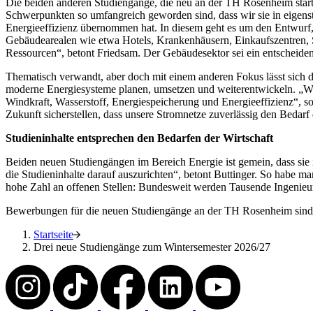
Die beiden anderen Studiengänge, die neu an der TH Rosenheim starte
Schwerpunkten so umfangreich geworden sind, dass wir sie in eigenst
Energieeffizienz übernommen hat. In diesem geht es um den Entwurf,
Gebäudearealen wie etwa Hotels, Krankenhäusern, Einkaufszentren, S
Ressourcen“, betont Friedsam. Der Gebäudesektor sei ein entscheidend
Thematisch verwandt, aber doch mit einem anderen Fokus lässt sich de
moderne Energiesysteme planen, umsetzen und weiterentwickeln. „Wir 
Windkraft, Wasserstoff, Energiespeicherung und Energieeffizienz“, s
Zukunft sicherstellen, dass unsere Stromnetze zuverlässig den Bedarf
Studieninhalte entsprechen den Bedarfen der Wirtschaft
Beiden neuen Studiengängen im Bereich Energie ist gemein, dass sie
die Studieninhalte darauf auszurichten“, betont Buttinger. So habe man
hohe Zahl an offenen Stellen: Bundesweit werden Tausende Ingenieu
Bewerbungen für die neuen Studiengänge an der TH Rosenheim sind, 
Startseite
Drei neue Studiengänge zum Wintersemester 2026/27