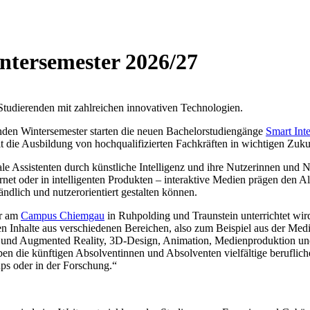
ntersemester 2026/27
Studierenden mit zahlreichen innovativen Technologien.
en Wintersemester starten die neuen Bachelorstudiengänge
Smart Int
t die Ausbildung von hochqualifizierten Fachkräften in wichtigen Zukun
itale Assistenten durch künstliche Intelligenz und ihre Nutzerinnen u
t oder in intelligenten Produkten – interaktive Medien prägen den All
ndlich und nutzerorientiert gestalten können.
er am
Campus Chiemgau
in Ruhpolding und Traunstein unterrichtet wir
n Inhalte aus verschiedenen Bereichen, also zum Beispiel aus der Medi
und Augmented Reality, 3D-Design, Animation, Medienproduktion und 
en die künftigen Absolventinnen und Absolventen vielfältige berufliche
ps oder in der Forschung.“