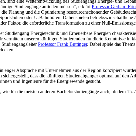
n, sind eine Weiterentwicklung des Studiengangs Energie- und Gebäudet
ändige Studiengänge aufteilen müssen“, erklärt
Professor Gerhard Fri
 die Planung und die Optimierung ressourcenschonender Gebäudetechni
portstadien oder U-Bahnhöfen. Dabei spielen betriebswirtschaftliche
er Faktor, die erforderliche Transformation zu einer Null-Emissionsges
r Studiengang Energietechnik und Erneuerbare Energien charakterisieren
vermitteln unseren künftigen Studierenden fundierte Kenntnisse in kl
o Studiengangsleiter
Professor Frank Buttinger
. Dabei spiele das Thema
 decken.“
 in enger Absprache mit Unternehmen aus der Region konzipiert wurde
 sichergestellt, dass die künftigen Studienabgänger optimal auf den Arbe
rinnen und Ingenieure für die Energiewende gesucht.
wie für die meisten anderen Bachelorstudiengänge auch, ab dem 15. A