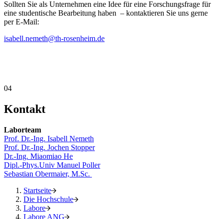
Sollten Sie als Unternehmen eine Idee für eine Forschungsfrage für
eine studentische Bearbeitung haben – kontaktieren Sie uns gerne
per E-Mail:
isabell.nemeth@th-rosenheim.de
04
Kontakt
Laborteam
Prof. Dr.-Ing. Isabell Nemeth
Prof. Dr.-Ing. Jochen Stopper
Dr.-Ing. Miaomiao He
Dipl.-Phys.Univ Manuel Poller
Sebastian Obermaier, M.Sc.
Startseite
Die Hochschule
Labore
Labore ANG