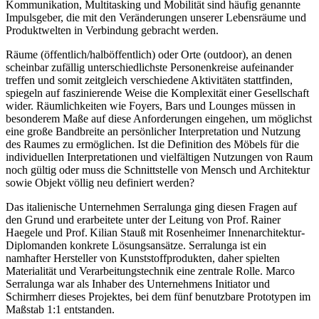
Kommunikation, Multitasking und Mobilität sind häufig genannte
Impulsgeber, die mit den Veränderungen unserer Lebensräume und
Produktwelten in Verbindung gebracht werden.
Räume (öffentlich/halböffentlich) oder Orte (outdoor), an denen
scheinbar zufällig unterschiedlichste Personenkreise aufeinander
treffen und somit zeitgleich verschiedene Aktivitäten stattfinden,
spiegeln auf faszinierende Weise die Komplexität einer Gesellschaft
wider. Räumlichkeiten wie Foyers, Bars und Lounges müssen in
besonderem Maße auf diese Anforderungen eingehen, um möglichst
eine große Bandbreite an persönlicher Interpretation und Nutzung
des Raumes zu ermöglichen. Ist die Definition des Möbels für die
individuellen Interpretationen und vielfältigen Nutzungen von Raum
noch gültig oder muss die Schnittstelle von Mensch und Architektur
sowie Objekt völlig neu definiert werden?
Das italienische Unternehmen Serralunga ging diesen Fragen auf
den Grund und erarbeitete unter der Leitung von Prof. Rainer
Haegele und Prof. Kilian Stauß mit Rosenheimer Innenarchitektur-
Diplomanden konkrete Lösungsansätze. Serralunga ist ein
namhafter Hersteller von Kunststoffprodukten, daher spielten
Materialität und Verarbeitungstechnik eine zentrale Rolle. Marco
Serralunga war als Inhaber des Unternehmens Initiator und
Schirmherr dieses Projektes, bei dem fünf benutzbare Prototypen im
Maßstab 1:1 entstanden.