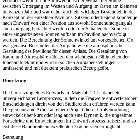
verbracht werden. Zur Sonnwende ist der Winkel der Sonne
zwischen Untergang im Westen und Aufgang im Osten am kleinsten
im ganzen Jahr und war daher auch ein wichtiger Bestandteil in der
Konzeption der einzelnen Pavillons. Sitzend oder liegend konnten je
nach Entwurf von einer Position aus sowohl Sonnenuntergang als
auch -aufgang betrachtet werden oder der Schatten der Sonne in
einer eingearbeiteten Sonnenlaufbahn im Pavillon nachverfolgt
werden. Die Berechnung der Sonnenwinkel am vorgegebenen Ort
war genauso Bestandteil der Aufgabe wie die atmosphärische
Gestaltung des Pavillons für diesen Anlass. Die Gestaltung von
Raum und Atmosphäre zählt zu den wichtigsten Fähigkeiten der
Innenarchitektur und wird in solchen Aufgabenstellungen
umfassend und mit direktem praktischen Bezug geübt.
Umsetzung
Die Umsetzung eines Entwurfs im Maßstab 1:1 ist dabei ein
unvergleichbarer Lernprozess, in dem die Tragweite entwerferischer
Entscheidungen direkt von den Studierenden erfahren werden kann.
Die gemeinsame Arbeit an einem Projekt dieser Größenordnung
entwickelt über kurz oder lang auch eine Dynamik, die ungeahnte
Fortschritte und Entwicklungen im Entwurfsprozess freisetzt und so
erst diese Bandbreite an exzellenten Ergebnissen ermöglicht.
Betreuung