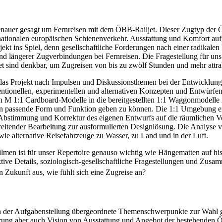
enauer gesagt um Fernreisen mit dem ÖBB-Railjet. Dieser Zugtyp der Ö
rnationalen europäischen Schienenverkehr. Ausstattung und Komfort aufge
ekt ins Spiel, denn gesellschaftliche Forderungen nach einer radikalen
nd längerer Zugverbindungen bei Fernreisen. Die Fragestellung für un
et sind denkbar, um Zugreisen von bis zu zwölf Stunden und mehr attrak
as Projekt nach Impulsen und Diskussionsthemen bei der Entwicklung 
entionellen, experimentellen und alternativen Konzepten und Entwürfen
n M 1:1 Cardboard-Modelle in die bereitgestellten 1:1 Waggonmodelle
een passende Form und Funktion geben zu können. Die 1:1 Umgebung erl
Abstimmung und Korrektur des eigenen Entwurfs auf die räumlichen Vo
chreitender Bearbeitung zur ausformulierten Designlösung. Die Analyse
e alternative Reisefahrzeuge zu Wasser, zu Land und in der Luft.
lmen ist für unser Repertoire genauso wichtig wie Hängematten auf his
tive Details, soziologisch-gesellschaftliche Fragestellungen und Zu
n Zukunft aus, wie fühlt sich eine Zugreise an?
in der Aufgabenstellung übergeordnete Themenschwerpunkte zur Wahl g
erung aber auch Vision von Ausstattung und Angebot der bestehenden 