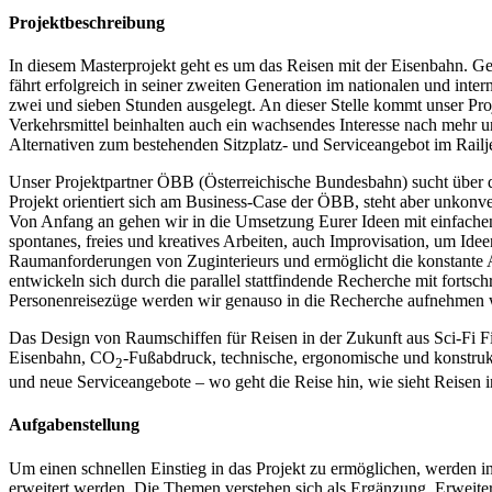
Projektbeschreibung
In diesem Masterprojekt geht es um das Reisen mit der Eisenbahn. G
fährt erfolgreich in seiner zweiten Generation im nationalen und inte
zwei und sieben Stunden ausgelegt. An dieser Stelle kommt unser Proj
Verkehrsmittel beinhalten auch ein wachsendes Interesse nach mehr u
Alternativen zum bestehenden Sitzplatz- und Serviceangebot im Railj
Unser Projektpartner ÖBB (Österreichische Bundesbahn) sucht über d
Projekt orientiert sich am Business-Case der ÖBB, steht aber unkonv
Von Anfang an gehen wir in die Umsetzung Eurer Ideen mit einfache
spontanes, freies und kreatives Arbeiten, auch Improvisation, um Id
Raumanforderungen von Zuginterieurs und ermöglicht die konstante 
entwickeln sich durch die parallel stattfindende Recherche mit forts
Personenreisezüge werden wir genauso in die Recherche aufnehmen wi
Das Design von Raumschiffen für Reisen in der Zukunft aus Sci-Fi Fi
Eisenbahn, CO
-Fußabdruck, technische, ergonomische und konstruk
2
und neue Serviceangebote – wo geht die Reise hin, wie sieht Reisen i
Aufgabenstellung
Um einen schnellen Einstieg in das Projekt zu ermöglichen, werden 
erweitert werden. Die Themen verstehen sich als Ergänzung, Erweit