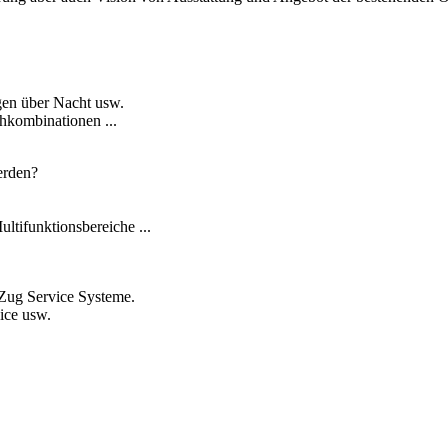
ngen über Nacht usw.
chkombinationen ...
erden?
ultifunktionsbereiche ...
g-Zug Service Systeme.
ice usw.