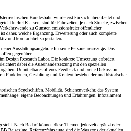
sterreichischen Bundesbahn wurde erst kürzlich überarbeitet und
teilt in drei Klassen, sind für Fahrtzeiten, je nach Strecke, zwischen
 Verkehrswende zu Gunsten emissionsfreier öffentlicher
s ist daher, welche Ergänzung, Erweiterung oder auch komplette
tiv und komfortabel zu gestalten.
neuer Ausstattungsangebote für seine Personenreisezüge. Das
 offen gegenüber.
 im Design Research Labor. Die konkrete Umsetzung erfordert
eichtert dabei die Auseinandersetzung mit den speziellen
rgaben. Unmittelbares offenes Feedback und breite Diskussion
 von Funktionen, Gestaltung und Kontext bestehender und historischer
torischen Segelschiffen. Mobilität, Schienenverkehr, das System
sammenhänge, eigene Beobachtungen und Erfahrungen, Infotainment
estellt. Nach Bedarf können diese Themen jederzeit ergänzt oder
ÖBB Reisezüge. Referenzfahrzeuge sind die Waggons der aktuellen