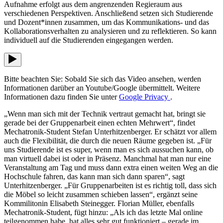
Aufnahme erfolgt aus dem angrenzenden Regieraum aus
verschiedenen Perspektiven. Anschließend setzen sich Studierende
und Dozent*innen zusammen, um das Kommunikations- und das
Kollaborationsverhalten zu analysieren und zu reflektieren. So kann
individuell auf die Studierenden eingegangen werden.
Bitte beachten Sie: Sobald Sie sich das Video ansehen, werden
Informationen darüber an Youtube/Google übermittelt. Weitere
Informationen dazu finden Sie unter
Google Privacy
.
„Wenn man sich mit der Technik vertraut gemacht hat, bringt sie
gerade bei der Gruppenarbeit einen echten Mehrwert“, findet
Mechatronik-Student Stefan Unterhitzenberger. Er schätzt vor allem
auch die Flexibilität, die durch die neuen Räume gegeben ist. „Für
uns Studierende ist es super, wenn man es sich aussuchen kann, ob
man virtuell dabei ist oder in Präsenz. Manchmal hat man nur eine
Veranstaltung am Tag und muss dann extra einen weiten Weg an die
Hochschule fahren, das kann man sich dann sparen“, sagt
Unterhitzenberger. „Für Gruppenarbeiten ist es richtig toll, dass sich
die Möbel so leicht zusammen schieben lassen“, ergänzt seine
Kommilitonin Elisabeth Steinegger. Florian Müller, ebenfalls
Mechatronik-Student, fügt hinzu: „Als ich das letzte Mal online
teilgenommen habe, hat alles sehr gut funktioniert – gerade im