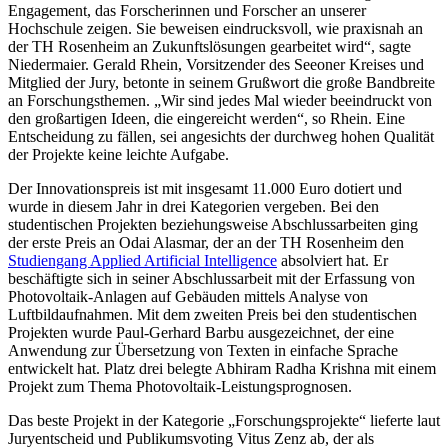
Engagement, das Forscherinnen und Forscher an unserer
Hochschule zeigen. Sie beweisen eindrucksvoll, wie praxisnah an
der TH Rosenheim an Zukunftslösungen gearbeitet wird“, sagte
Niedermaier. Gerald Rhein, Vorsitzender des Seeoner Kreises und
Mitglied der Jury, betonte in seinem Grußwort die große Bandbreite
an Forschungsthemen. „Wir sind jedes Mal wieder beeindruckt von
den großartigen Ideen, die eingereicht werden“, so Rhein. Eine
Entscheidung zu fällen, sei angesichts der durchweg hohen Qualität
der Projekte keine leichte Aufgabe.
Der Innovationspreis ist mit insgesamt 11.000 Euro dotiert und
wurde in diesem Jahr in drei Kategorien vergeben. Bei den
studentischen Projekten beziehungsweise Abschlussarbeiten ging
der erste Preis an Odai Alasmar, der an der TH Rosenheim den
Studiengang Applied Artificial Intelligence
absolviert hat. Er
beschäftigte sich in seiner Abschlussarbeit mit der Erfassung von
Photovoltaik-Anlagen auf Gebäuden mittels Analyse von
Luftbildaufnahmen. Mit dem zweiten Preis bei den studentischen
Projekten wurde Paul-Gerhard Barbu ausgezeichnet, der eine
Anwendung zur Übersetzung von Texten in einfache Sprache
entwickelt hat. Platz drei belegte Abhiram Radha Krishna mit einem
Projekt zum Thema Photovoltaik-Leistungsprognosen.
Das beste Projekt in der Kategorie „Forschungsprojekte“ lieferte laut
Juryentscheid und Publikumsvoting Vitus Zenz ab, der als