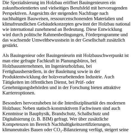
Die Spezialisierung im Holzbau eröffnet Bauingenieuren ein
zukunftsorientiertes und vielseitiges Berufsfeld mit hervorragenden
Perspektiven. Angesichts der steigenden Nachfrage nach
nachhaltigen Bauweisen, ressourcenschonenden Materialien und
klimafreundlichen Gebäudekonzepten gewinnt der Holzbau national
wie international zunehmend an Bedeutung. Diese Entwicklung
wird durch politische Rahmenbedingungen, Förderprogramme und
das wachsende Umweltbewusstsein in der Gesellschaft zusätzlich
gestärkt.
Als Bauingenieur oder Bauingenieurin mit Holzbauschwerpunkt ist
man eine gefragte Fachkraft in Planungsbüros, bei
Holzbauunternehmen, im Ingenieurholzbau, bei
Fertighausherstellern, in der Bauleitung sowie in der
Produktentwicklung der holzverarbeitenden Industrie. Auch
Tätigkeiten im öffentlichen Dienst, bei Prüf- oder
Genehmigungsbehörden und in der Forschung bieten attraktive
Karriereoptionen.
Besonders hervorzuheben ist die Interdisziplinarität des modernen
Holzbaus: Neben statisch-konstruktivem Fachwissen sind auch
Kenntnisse in Bauphysik, Brandschutz, Schallschutz und
Digitalisierung (z. B. BIM) gefragt. Wer über zusätzliche
Kompetenzen im Bereich Nachhaltigkeitszertifizierungen,
klimaneutrales Bauen oder CO₂-Bilanzierung verfügt, steigert seine