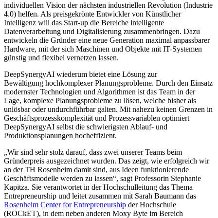
individuellen Vision der nächsten industriellen Revolution (Industrie
4.0) helfen. Als preisgekrönte Entwickler von Künstlicher
Intelligenz will das Start-up die Bereiche intelligente
Datenverarbeitung und Digitalisierung zusammenbringen. Dazu
entwickeln die Gründer eine neue Generation maximal anpassbarer
Hardware, mit der sich Maschinen und Objekte mit IT-Systemen
günstig und flexibel vernetzen lassen.
DeepSynergyAI wiederum bietet eine Lösung zur
Bewältigung hochkomplexer Planungsprobleme. Durch den Einsatz
modernster Technologien und Algorithmen ist das Team in der
Lage, komplexe Planungsprobleme zu lösen, welche bisher als
unlösbar oder undurchführbar galten. Mit nahezu keinen Grenzen in
Geschäftsprozesskomplexität und Prozessvariablen optimiert
DeepSynergyAI selbst die schwierigsten Ablauf- und
Produktionsplanungen hocheffizient.
„Wir sind sehr stolz darauf, dass zwei unserer Teams beim
Gründerpreis ausgezeichnet wurden. Das zeigt, wie erfolgreich wir
an der TH Rosenheim damit sind, aus Ideen funktionierende
Geschäftsmodelle werden zu lassen“, sagt Professorin Stephanie
Kapitza. Sie verantwortet in der Hochschulleitung das Thema
Entrepreneurship und leitet zusammen mit Sarah Baumann das
Rosenheim Center for Entrepreneurship
der Hochschule
(ROCkET), in dem neben anderen Moxy Byte im Bereich