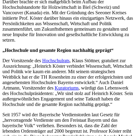
Darüber brachte er sich maßgeblich beim Aufbau der
Hochschulstandorte für Holzwirtschaft in Biel (Schweiz) und
Vancouver (Kanada) ein. Mit der Gründung des Seeoner Kreises
initiierte Prof. Köster darüber hinaus ein einzigartiges Netzwerk, das
Persönlichkeiten aus Wissenschaft, Wirtschaft und Politik
zusammenführt, um Zukunftsthemen gemeinsam zu gestalten und
neue Impulse für Innovation und gesellschaftliche Entwicklung zu
setzen.
„Hochschule und gesamte Region nachhaltig geprägt“
Der Vorsitzende des
Hochschulrats
, Klaus Stöttner, gratuliert zur
Auszeichnung: „Heinrich Köster verbindet Wissenschaft, Wirtschaft
und Politik wie kaum ein anderer. Mit seinem strategischen
Weitblick hat er die TH Rosenheim zu einer der erfolgreichsten und
angesehensten Hochschulen Bayerns entwickelt.“ Auch Daniel
Artmann, Vorsitzender des
Kuratoriums
, würdigt das Lebenswerk
des Hochschulpräsidenten: „Wir sind stolz auf Heinrich Köster. Sein
außergewöhnliches Engagement und seine Tatkraft haben die
Hochschule und die gesamte Region nachhaltig geprägt.“
Seit 1957 wird der Bayerische Verdienstorden laut Gesetz für
„hervorragende Verdienste um den Freistaat Bayern und das
bayerische Volk“ verliehen. Besonders ist, dass die Zahl der
lebenden Ordensträger auf 2000 begrenzt ist. Professor Köster reiht