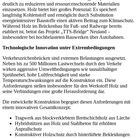
deutlich zu reduzieren und ressourcenschonende Materialien
einzusetzen. Holz bietet hier großes Potenzial: Es speichert
langfristig Kohlenstoff und ermöglicht durch Substitution
energieintensiver Baustoffe einen aktiven Beitrag zum Klimaschutz.
Während Holz im Brückenbau für Fuß- und Radwege bereits
etabliert ist, betrat das Projekt „TTS-Bridge“ Neuland –
insbesondere bei hochbelasteten Bauwerken über Autobahnen.
Technologische Innovation unter Extrembedingungen
Verkehrszeichenbrücken sind extremen Belastungen ausgesetzt.
Neben bis zu 500 Millionen Lastwechseln durch den Verkehr
wirken aggressive Umweltbedingungen wie tausalzhaltiger
Sprühnebel, hohe Luftfeuchtigkeit und starke
Temperaturschwankungen auf die Konstruktion ein. Diese
Anforderungen stellen insbesondere für den Werkstoff Holz und
seine Verbindungen eine große Herausforderung dar.
Die entwickelte Konstruktion begegnet diesen Anforderungen mit
einem innovativen Gesamtkonzept:
Tragwerk aus blockverklebtem Brettschichtholz aus Lärche
Hybridstützen aus Holz und Stahlbeton für erhöhten
Anprallschutz
Konstruktiver Holzschutz durch hinterlüftete Bekleidungen