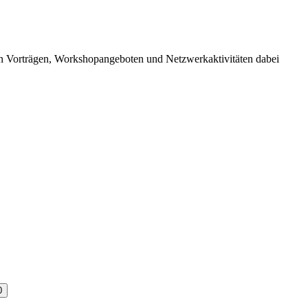
rträgen, Work­shop­an­ge­boten und Netz­werk­ak­ti­vi­täten dabei
0