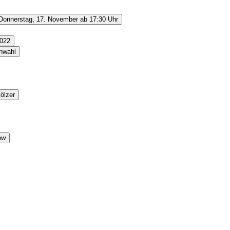
Donnerstag, 17. November ab 17:30 Uhr
2022
enwahl
ölzer
ew