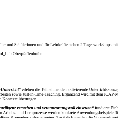
hüler und Schülerinnen und für Lehrkräfte stehen 2 Tagesworkshops mi
ol_Lab Oberpfaffenhofen.
Unterricht“
erleben die Teilnehmenden aktivierende Unterrichtskonz
 Arbeiten sowie Just-in-Time-Teaching. Ergänzend wird mit dem ICAP-M
he Kontexte übertragen.
elligenz verstehen und verantwortungsvoll einsetzen“
fundierte Ein
 Arbeits- und Lernprozesse werden konkrete Anwendungsbeispiele für 
ftiger Kompetenzanforderungen. Zusätzlich werden die Voraussetzunge