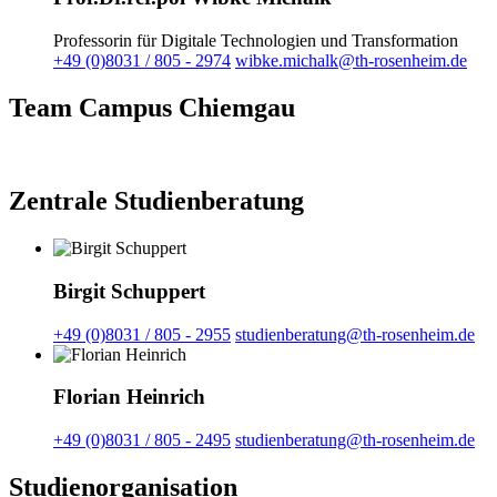
Professorin für Digitale Technologien und Transformation
+49 (0)8031 / 805 - 2974
wibke.michalk@th-rosenheim.de
Team Campus Chiemgau
Zentrale Studienberatung
Birgit Schuppert
+49 (0)8031 / 805 - 2955
studienberatung@th-rosenheim.de
Florian Heinrich
+49 (0)8031 / 805 - 2495
studienberatung@th-rosenheim.de
Studienorganisation