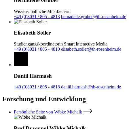
Bernadette Gruber
Wissenschaftliche Mitarbeiterin
+49 (0)8031 / 805 - 4813
bernadette.gruber@th-rosenheim.de
Elisabeth Soller
Studiengangskoordinatorin Smart Interactive Media
+49 (0)8031 / 805 - 4810
elisabeth.soller@th-rosenheim.de
Daniil Harmash
+49 (0)8031 / 805 - 4818
daniil.harmash@th-rosenheim.de
Forschung und Entwicklung
Persönliche Seite von Wibke Michalk
Prof.Dr.rer.pol Wibke Michalk