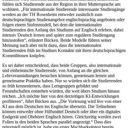
fühlen sich Studierende aus der Region in ihrer Muttersprache am
wohlsten. „Für internationale Studierende interessante Studiengänge
werden an der TH Rosenheim entweder zusätzlich zum
deutschsprachigen Studienangebot englischsprachig angeboten oder
folgen einem Stufenmodell, bei dem die internationalen
Studierenden den Anfang des Studiums auf Englisch erleben, dabei
intensiv Deutsch lernen und später zum regulären Studiengang
hinzustoßen“, erläutert Bücken. Beide Modelle führen seiner
Meinung nach aber nicht dazu, dass die internationalen
Studierenden früh im Studium Kontakte mit ihren deutschsprachigen
Kommilitonen knüpfen.
Es sei daher entscheidend, dass beide Gruppen, also internationale
und einheimische Studierende, von Anfang an die gleichen
Lehrveranstaltungen besuchen können, gemeinsam lernen und
gemeinsame Praktika haben. Nur so würden sich die Studierenden
so früh kennenlernen, dass Lerngruppen gebildet und
Freundschaften entstehen würden, die weit übers Studium hinaus
reichen. „Ich möchte hier von den derzeitigen KI-Entwicklungen
profitieren“, führt Bücken aus. „Die Vorlesung wird live von einer
KI aus dem Deutschen ins Englische übersetzt. Die Teilnehmer
können entweder ohne Hilfsmittel Deutsch oder über ein digitales
Endgerät und Ohrhörer Englisch hören. Gleichzeitig werden zwei
Folien in den beiden Sprachen parallel angezeigt.“ Dass dies
prinzipiell möglich ist, habe ein erster Machbarkeitstest bereits