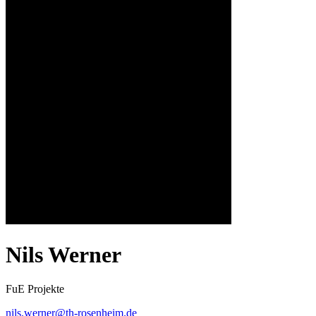
Nils Werner
FuE Projekte
nils.werner@th-rosenheim.de