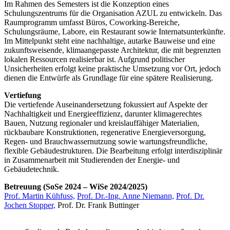
Im Rahmen des Semesters ist die Konzeption eines
Schulungszentrums für die Organisation AZUL zu entwickeln. Das
Raumprogramm umfasst Büros, Coworking-Bereiche,
Schulungsräume, Labore, ein Restaurant sowie Internatsunterkünfte.
Im Mittelpunkt steht eine nachhaltige, autarke Bauweise und eine
zukunftsweisende, klimaangepasste Architektur, die mit begrenzten
lokalen Ressourcen realisierbar ist. Aufgrund politischer
Unsicherheiten erfolgt keine praktische Umsetzung vor Ort, jedoch
dienen die Entwürfe als Grundlage für eine spätere Realisierung.
Vertiefung
Die vertiefende Auseinandersetzung fokussiert auf Aspekte der
Nachhaltigkeit und Energieeffizienz, darunter klimagerechtes
Bauen, Nutzung regionaler und kreislauffähiger Materialien,
rückbaubare Konstruktionen, regenerative Energieversorgung,
Regen- und Brauchwassernutzung sowie wartungsfreundliche,
flexible Gebäudestrukturen. Die Bearbeitung erfolgt interdisziplinär
in Zusammenarbeit mit Studierenden der Energie- und
Gebäudetechnik.
Betreuung (SoSe 2024 – WiSe 2024/2025)
Prof. Martin Kühfuss,
Prof. Dr.-Ing. Anne Niemann,
Prof. Dr.
Jochen Stopper,
Prof. Dr. Frank Buttinger