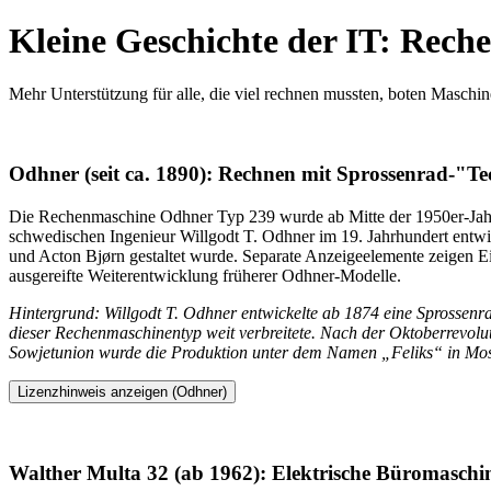
Kleine Geschichte der IT: Rec
Mehr Unterstützung für alle, die viel rechnen mussten, boten Maschin
Odhner (seit ca. 1890): Rechnen mit Sprossenrad-"Te
Die Rechenmaschine Odhner Typ 239 wurde ab Mitte der 1950er-Jahre
schwedischen Ingenieur Willgodt T. Odhner im 19. Jahrhundert entwi
und Acton Bjørn gestaltet wurde. Separate Anzeigeelemente zeigen Ei
ausgereifte Weiterentwicklung früherer Odhner-Modelle.
Hintergrund: Willgodt T. Odhner entwickelte ab 1874 eine Sprossenr
dieser Rechenmaschinentyp weit verbreitete. Nach der Oktoberrevolu
Sowjetunion wurde die Produktion unter dem Namen „Feliks“ in Mosk
Lizenzhinweis anzeigen (Odhner)
Walther Multa 32 (ab 1962): Elektrische Büromaschin