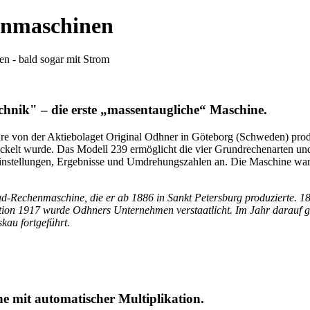
henmaschinen
en - bald sogar mit Strom
chnik" – die erste „massentaugliche“ Maschine.
 von der Aktiebolaget Original Odhner in Göteborg (Schweden) produzi
ckelt wurde. Das Modell 239 ermöglicht die vier Grundrechenarten und
nstellungen, Ergebnisse und Umdrehungszahlen an. Die Maschine war bis
ad-Rechenmaschine, die er ab 1886 in Sankt Petersburg produzierte. 18
tion 1917 wurde Odhners Unternehmen verstaatlicht. Im Jahr darauf gr
au fortgeführt.
e mit automatischer Multiplikation.