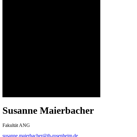
Susanne Maierbacher
Fakultät ANG
susanne.maierbacher@th-rosenheim.de