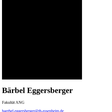
Bärbel Eggersberger
Fakultät ANG
baerbel.eggersberger@th-rosenheim.de