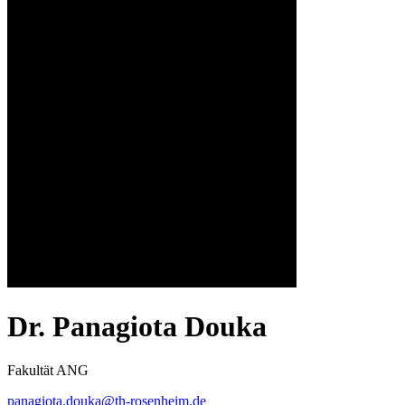
Dr. Panagiota Douka
Fakultät ANG
panagiota.douka@th-rosenheim.de