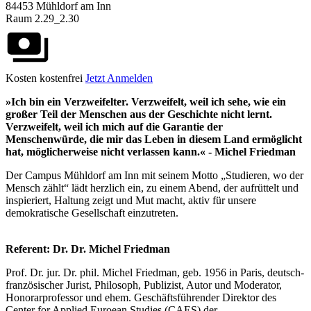
84453 Mühldorf am Inn
Raum 2.29_2.30
Kosten
kostenfrei
Jetzt Anmelden
»Ich bin ein Verzweifelter. Verzweifelt, weil ich sehe, wie ein
großer Teil der Menschen aus der Geschichte nicht lernt.
Verzweifelt, weil ich mich auf die Garantie der
Menschenwürde, die mir das Leben in diesem Land ermöglicht
hat, möglicherweise nicht verlassen kann.« - Michel Friedman
Der Campus Mühldorf am Inn mit seinem Motto „Studieren, wo der
Mensch zählt“ lädt herzlich ein, zu einem Abend, der aufrüttelt und
inspieriert, Haltung zeigt und Mut macht, aktiv für unsere
demokratische Gesellschaft einzutreten.
Referent: Dr. Dr. Michel Friedman
Prof. Dr. jur. Dr. phil. Michel Friedman, geb. 1956 in Paris, deutsch-
französischer Jurist, Philosoph, Publizist, Autor und Moderator,
Honorarprofessor und ehem. Geschäftsführender Direktor des
Center for Applied Euroean Studies (CAES) der