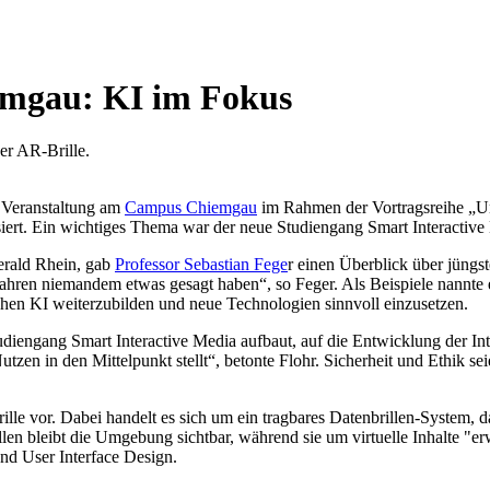
mgau: KI im Fokus
r Veranstaltung am
Campus Chiemgau
im Rahmen der Vortragsreihe „U
rt. Ein wichtiges Thema war der neue Studiengang Smart Interactive M
erald Rhein, gab
Professor Sebastian Fege
r einen Überblick über jüngs
Jahren niemandem etwas gesagt haben“, so Feger. Als Beispiele nannte
chen KI weiterzubilden und neue Technologien sinnvoll einzusetzen.
diengang Smart Interactive Media aufbaut, auf die Entwicklung der In
utzen in den Mittelpunkt stellt“, betonte Flohr. Sicherheit und Ethik s
lle vor. Dabei handelt es sich um ein tragbares Datenbrillen-System, 
en bleibt die Umgebung sichtbar, während sie um virtuelle Inhalte "er
nd User Interface Design.