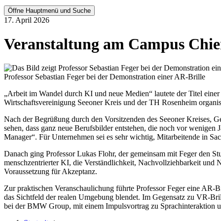
Öffne Hauptmenü und Suche
17. April 2026
Veranstaltung am Campus Chie
Professor Sebastian Feger bei der Demonstration einer AR-Brille
„Arbeit im Wandel durch KI und neue Medien“ lautete der Titel eine
Wirtschaftsvereinigung Seeoner Kreis und der TH Rosenheim organisie
Nach der Begrüßung durch den Vorsitzenden des Seeoner Kreises, G
sehen, dass ganz neue Berufsbilder entstehen, die noch vor wenigen 
Manager“. Für Unternehmen sei es sehr wichtig, Mitarbeitende in Sa
Danach ging Professor Lukas Flohr, der gemeinsam mit Feger den Stu
menschzentrierter KI, die Verständlichkeit, Nachvollziehbarkeit und N
Voraussetzung für Akzeptanz.
Zur praktischen Veranschaulichung führte Professor Feger eine AR-Bri
das Sichtfeld der realen Umgebung blendet. Im Gegensatz zu VR-Brill
bei der BMW Group, mit einem Impulsvortrag zu Sprachinteraktion u