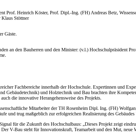
nt Prof. Heinrich Köster, Prof. Dipl.-Ing. (FH) Andreas Betz, Wissen
 Klaus Stöttner
er Gäste.
en an den Bauherren und den Minister: (v.l.) Hochschulpräsident Prof.
me.
reicher Fachbereiche innerhalb der Hochschule. Expertinnen und Expe
nd Gebäudetechnik) und Holztechnik und Bau brachten ihre Kompetenze
 auch die innovative Herangehensweise des Projekts.
ssenschaftliche Mitarbeiter der TH Rosenheim Dipl. Ing. (FH) Wolfga
ufe und trug maßgeblich zur erfolgreichen Realisierung des Gebäudes 
 Signal für die Zukunft des Hochschulbaus: „Dieses Projekt zeigt eindr
Der V-Bau steht für Innovationskraft, Teamarbeit und den Mut, neue 