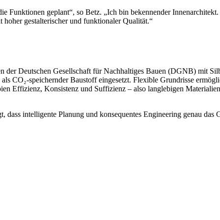
e Funktionen geplant“, so Betz. „Ich bin bekennender Innenarchitekt.
 hoher gestalterischer und funktionaler Qualität.“
 der Deutschen Gesellschaft für Nachhaltiges Bauen (DGNB) mit Silber
als CO₂-speichernder Baustoff eingesetzt. Flexible Grundrisse ermög
ipien Effizienz, Konsistenz und Suffizienz – also langlebigen Materia
igt, dass intelligente Planung und konsequentes Engineering genau das