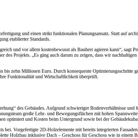
tigung und einen strikt funktionalen Planungsansatz. Statt auf archit
ung etablierter Standards.
reich und vor allem kostenbewusst als Bauherr agieren kann“, sagt Pro
r des Projekts. „Es ging auch darum zu zeigen, dass wir nachhaltigen
n bis zehn Millionen Euro. Durch konsequente Optimierungsschritte g
re Funktionalität und Wirtschaftlichkeit überprüft.
mdrehung“ des Gebäudes. Aufgrund schwieriger Bodenverhältnisse und 
lanungsteam große Lehr- und Bewegungsflächen mit hohen Spannweiten
hen optimiert und Kosten beim Untergrund sowie bei der Gebäudekubat
ts bei. Vorgefertigte 2D-Holzelemente mit bereits integrierten Fassad
plette Holzbau inklusive Dach – Geschoss für Geschoss wie in einem 