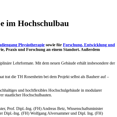
be im Hochschulbau
udiengang Physiotherapie
sowie für
Forschung, Entwicklung und
orie, Praxis und Forschung an einem Standort. Außerdem
ziplinäre Lehrformate. Mit dem neuen Gebäude erhält insbesondere der
at trat die TH Rosenheim bei dem Projekt selbst als Bauherr auf –
chhaltiges und hochflexibles Hochschulgebäude in modularer
er staatlicher Hochschulbauten.
r, Prof. Dipl.-Ing. (FH) Andreas Betz, Wissenschaftsminister
fer Dipl.-Ing. (FH) Wolfgang Alversammer und Dipl. Ing. (FH)