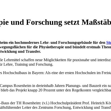
pie und Forschung setzt Maßstä
nheim ein hochmodernes Lehr- und Forschungsgebäude für den
St
wegungsflächen für die Physiotherapie und bündelt erstmals The
twicklung und Transfer.
e Lehrmittel schaffen neue Möglichkeiten für praxisnahe und interdis
r Lehre, Training und Forschung.
s Hochschulbaus in Bayern: Als eine der ersten Hochschulen im Freista
Campus Rosenheim in dreieinhalb Jahren Planungs- und Bauzeit ein na
blieb das Projekt knapp 20 Prozent unter den Regelkosten vergleichbar
Baus der TH Rosenheim: (v.l.) Hochschulpräsident Prof. Heinrich Köste
schäftsführender Leiter des Zentrums Forschung, Entwicklung und Trans