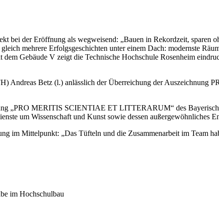
t bei der Eröffnung als wegweisend: „Bauen in Rekordzeit, sparen ohne
t gleich mehrere Erfolgsgeschichten unter einem Dach: modernste Räume
Mit dem Gebäude V zeigt die Technische Hochschule Rosenheim eindruc
ng. (FH) Andreas Betz (l.) anlässlich der Überreichung der Ausz
hnung „PRO MERITIS SCIENTIAE ET LITTERARUM“ des Bayerischen St
ienste um Wissenschaft und Kunst sowie dessen außergewöhnliches Eng
stung im Mittelpunkt: „Das Tüfteln und die Zusammenarbeit im Team h
äbe im Hochschulbau