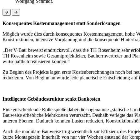
Wolfgang Schmidt.
Konsequentes Kostenmanagement statt Sonderlösungen
Möglich wurde dies durch konsequentes Kostenmanagement, hohe Vorfer
Konstruktionen, intensive Vorplanung und die konsequente Hinterfrag
„Der V-Bau beweist eindrucksvoll, dass die TH Rosenheim sehr erfolg
TH Rosenheim sowie Gesamtprojektleiter, Bauherrnvertreter und Plane
wirtschaftlich realisieren können.“
Zu Beginn des Projekts lagen erste Kostenberechnungen noch bei neu
reduzieren. Von Beginn an wurde jede planerische Entscheidung auf ih
Intelligente Gebäudestruktur senkt Baukosten
Eine entscheidende Rolle spielte dabei die sogenannte „statische U
Bauweise erhebliche Mehrkosten verursacht. Deshalb verlegte das P
unteren Ebenen. Dadurch konnten Lasten reduziert, Konstruktionshö
Auch die modulare Bauweise trug wesentlich zur Effizienz des Projek
kurze Montagezeit: Innerhalb von nur vier Wochen entstand der kom