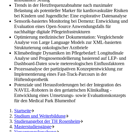
Trends in der Herzfrequenzabnahme nach maximaler
Belastung als potentieller Marker für kardiovaskuläre Risiken
bei Kindern und Jugendliche: Eine explorative Datenanalyse
Sensorik-basiertes Monitoring bei Demenz: Entwicklung und
Evaluation eines Open-Source Anwendungsfalls für
nachhaltige digitale Pflegeinfrastrukturen
Optimierung medizinischer Dokumentation: Vergleichende
Analyse von Large Language Models zur XML-basierten
Strukturierung onkologischer Arztbriefe
Klimabedingte Dynamiken im Pflegebedarf: Longitudinale
Analyse und Prognosemodellierung basierend auf LEP- und
Dashboard-Daten sowie metereologischen Einflussfaktoren
Prozessanalyse der partizipativen Konzeptentwicklung zur
Implementierung eines Fast-Track-Parcours in der
Hüftendoprothetik
Potenziale und Herausforderungen bei der Integration des
NAVEL-Roboters in den geriatrischen Klinikalltag -
Entwicklung eines Umsetzungs- sowie Evaluationskonzepts
für den Medical Park Blumenhof
Startseite
Studium und Weiterbildung
Studienangebot der TH Rosenheim
Masterstudiengänge
Versorgungsforschung