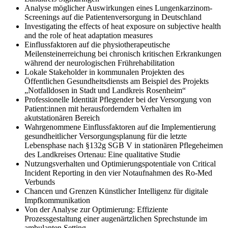
Analyse möglicher Auswirkungen eines Lungenkarzinom-
Screenings auf die Patientenversorgung in Deutschland
Investigating the effects of heat exposure on subjective health
and the role of heat adaptation measures
Einflussfaktoren auf die physiotherapeutische
Meilensteinerreichung bei chronisch kritischen Erkrankungen
während der neurologischen Frührehabilitation
Lokale Stakeholder in kommunalen Projekten des
Öffentlichen Gesundheitsdiensts am Beispiel des Projekts
„Notfalldosen in Stadt und Landkreis Rosenheim“
Professionelle Identität Pflegender bei der Versorgung von
Patient:innen mit herausforderndem Verhalten im
akutstationären Bereich
Wahrgenommene Einflussfaktoren auf die Implementierung
gesundheitlicher Versorgungsplanung für die letzte
Lebensphase nach §132g SGB V in stationären Pflegeheimen
des Landkreises Ortenau: Eine qualitative Studie
Nutzungsverhalten und Optimierungspotentiale von Critical
Incident Reporting in den vier Notaufnahmen des Ro-Med
Verbunds
Chancen und Grenzen Künstlicher Intelligenz für digitale
Impfkommunikation
Von der Analyse zur Optimierung: Effiziente
Prozessgestaltung einer augenärtzlichen Sprechstunde im
ambulanten Setting